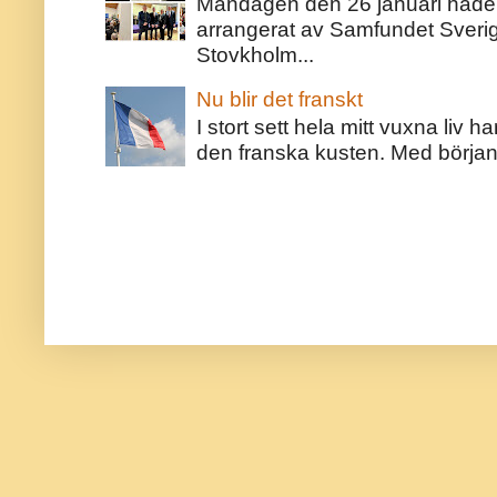
Måndagen den 26 januari hade j
arrangerat av Samfundet Sveri
Stovkholm...
Nu blir det franskt
I stort sett hela mitt vuxna liv 
den franska kusten. Med början 