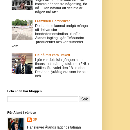
komma här och tro någonting, för
då... Den hävdar att det inte är
någon idé att f...
Framtiden i jordbruket
Det har inte kunnat undgå många
att det var stor
bondedemonstration utanför
Ålands lagting i går. Tvåhundra
producenter och konsumenter
kom...
Hejdå mitt kära utskott
I går var det sista gången som
finans- och näringsutskottet (FNU)
möttes före valet den 18 oktober .
Det är en fyråårig era som tar slut
och...
Leta i den här bloggen
För Åland i världen
JP
Här skriver Ålands lagtings talman