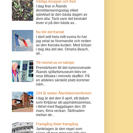
Vårliga knoppar och fred
I dag firar vi Ålands
demilitariseringsdag vilket
självklart är den bästa dagen av
dem alla. Tack vare det beslutet
lever vi på den bästa av...
Nu blir det franskt
I stort sett hela mitt vuxna liv har
jag velat se Normandie och resten
av den franska kusten. Med början
i dag ska det ske. Omaha Beach,
all...
Till minnet av en kämpe
Premiärturen till det nyrenoverade
Ålands sjöfartsmuseum blev en
resa tillbaka i minnets skafferi. På
en alldeles särskild plats kommer
näm...
104 år sedan Ålandskonventionen
I dag är det den 6 april, ett datum
som förtjänar att uppmärksammas,
i likhet med flaggdagen den 30
mars, förra veckan. Skillnaden
mellan de...
Framgång föder framgång
Jantelagen är den regel som
säger att man minsann inte ska