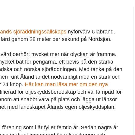
lands sjöräddningssällskaps
nyförvärv Ulabrand.
r färd genom 28 meter per sekund på Nordsjön.
värd oerhört mycket mer när olyckan är framme.
mycket båt för pengarna, ett bevis på den starka
ndska och norska sjöräddningen. Med tanke på den
attnen runt Åland är det nödvändigt med en stark och
r 24 knop.
Här kan man läsa mer om den nya
ifierad för oljeskyddsberedskap och väl lämpad för
nom att snabbt vara på plats och lägga ut länsor
ghet med landskapet Ålands egen oljeskyddsplan.
förening som i år fyller femtio år. Sedan några år
lse och är djupt imponerad över kunskapen och