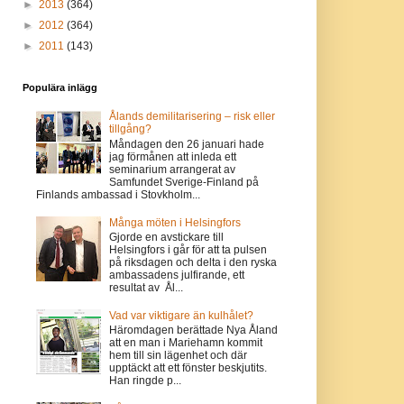
►
2013
(364)
►
2012
(364)
►
2011
(143)
Populära inlägg
Ålands demilitarisering – risk eller
tillgång?
Måndagen den 26 januari hade
jag förmånen att inleda ett
seminarium arrangerat av
Samfundet Sverige-Finland på
Finlands ambassad i Stovkholm...
Många möten i Helsingfors
Gjorde en avstickare till
Helsingfors i går för att ta pulsen
på riksdagen och delta i den ryska
ambassadens julfirande, ett
resultat av Ål...
Vad var viktigare än kulhålet?
Häromdagen berättade Nya Åland
att en man i Mariehamn kommit
hem till sin lägenhet och där
upptäckt att ett fönster beskjutits.
Han ringde p...