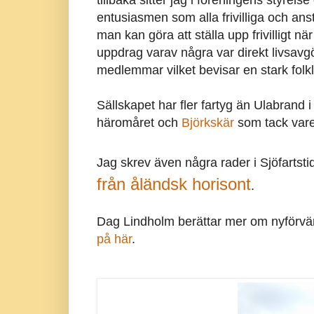
entusiasmen som alla frivilliga och anst
man kan göra att ställa upp frivilligt nä
uppdrag varav några var direkt livsav
medlemmar vilket bevisar en stark folkli
Sällskapet har fler fartyg än Ulabrand i 
häromåret och
Björkskär
som tack vare 
Jag skrev även några rader i Sjöfarts
från åländsk horisont
.
Dag Lindholm berättar mer om nyförvä
på här
.