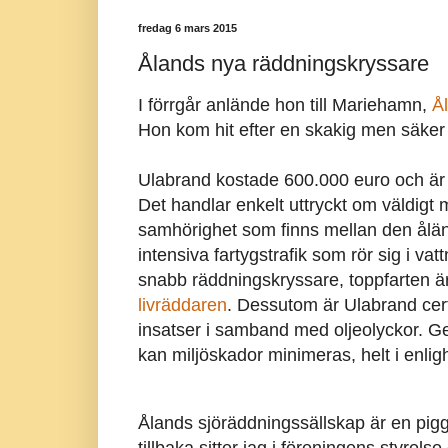
fredag 6 mars 2015
Ålands nya räddningskryssare
I förrgår anlände hon till Mariehamn,
Å
Hon kom hit efter en skakig men säke
Ulabrand kostade 600.000 euro och är 
Det handlar enkelt uttryckt om väldigt 
samhörighet som finns mellan den ålä
intensiva fartygstrafik som rör sig i v
snabb räddningskryssare, toppfarten ä
livräddaren
. Dessutom är Ulabrand cert
insatser i samband med oljeolyckor. Ge
kan miljöskador minimeras, helt i enli
Ålands sjöräddningssällskap är en pigg 
tillbaka sitter jag i föreningens styre