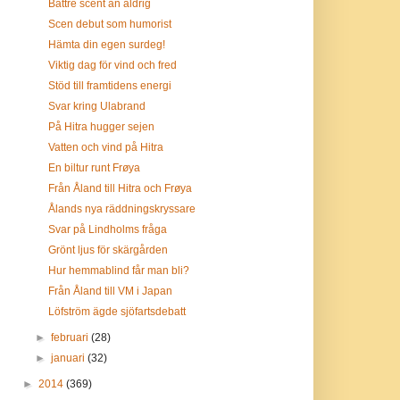
Bättre scent än aldrig
Scen debut som humorist
Hämta din egen surdeg!
Viktig dag för vind och fred
Stöd till framtidens energi
Svar kring Ulabrand
På Hitra hugger sejen
Vatten och vind på Hitra
En biltur runt Frøya
Från Åland till Hitra och Frøya
Ålands nya räddningskryssare
Svar på Lindholms fråga
Grönt ljus för skärgården
Hur hemmablind får man bli?
Från Åland till VM i Japan
Löfström ägde sjöfartsdebatt
►
februari
(28)
►
januari
(32)
►
2014
(369)