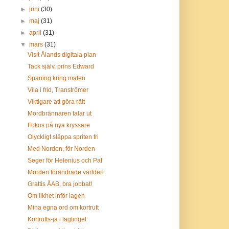
►
juni
(30)
►
maj
(31)
►
april
(31)
▼
mars
(31)
Visit Ålands digitala plan
Tack själv, prins Edward
Spaning kring maten
Vila i frid, Tranströmer
Viktigare att göra rätt
Mordbrännaren talar ut
Fokus på nya kryssare
Olyckligt släppa spriten fri
Med Norden, för Norden
Seger för Helenius och Paf
Morden förändrade världen
Grattis ÅAB, bra jobbat!
Om likhet inför lagen
Mina egna ord om kortrutt
Kortrutts-ja i lagtinget