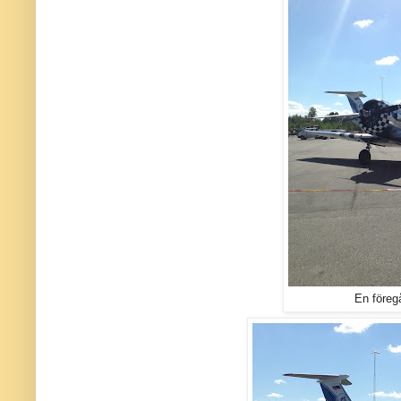
En föreg