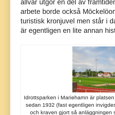
allvar utgör en del av framtide
arbete borde också Möckelöom
turistisk kronjuvel men står i d
är egentligen en lite annan hist
Idrottsparken i Mariehamn är platsen 
sedan 1932 (fast egentligen invigdes 
och kraven gjort så anläggningen s