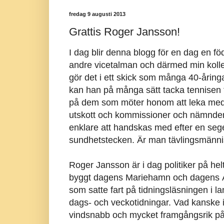
fredag 9 augusti 2013
Grattis Roger Jansson!
I dag blir denna blogg för en dag en f
andre vicetalman och därmed min kolleg
gör det i ett skick som många 40-åringar
kan han på många sätt tacka tennisen fö
på dem som möter honom att leka med,
utskott och kommissioner och nämnder
enklare att handskas med efter en seger
sundhetstecken. Är man tävlingsmänni
Roger Jansson är i dag politiker på he
byggt dagens Mariehamn och dagens Ål
som satte fart på tidningsläsningen i l
dags- och veckotidningar. Vad kanske i
vindsnabb och mycket framgångsrik på