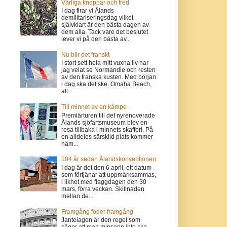
Vårliga knoppar och fred
I dag firar vi Ålands
demilitariseringsdag vilket
självklart är den bästa dagen av
dem alla. Tack vare det beslutet
lever vi på den bästa av...
Nu blir det franskt
I stort sett hela mitt vuxna liv har
jag velat se Normandie och resten
av den franska kusten. Med början
i dag ska det ske. Omaha Beach,
all...
Till minnet av en kämpe
Premiärturen till det nyrenoverade
Ålands sjöfartsmuseum blev en
resa tillbaka i minnets skafferi. På
en alldeles särskild plats kommer
näm...
104 år sedan Ålandskonventionen
I dag är det den 6 april, ett datum
som förtjänar att uppmärksammas,
i likhet med flaggdagen den 30
mars, förra veckan. Skillnaden
mellan de...
Framgång föder framgång
Jantelagen är den regel som
säger att man minsann inte ska