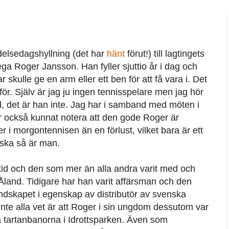
ödelsedagshyllning (det har
hänt
förut!) till lagtingets
a Roger Jansson. Han fyller sjuttio år i dag och
 skulle ge en arm eller ett ben för att få vara i. Det
r. Själv är jag ju ingen tennisspelare men jag hör
 det är han inte. Jag har i samband med möten i
 också kunnat notera att den gode Roger är
 i morgontennisen än en förlust, vilket bara är ett
ska så är man.
ltid och den som mer än alla andra varit med och
and. Tidigare har han varit affärsman och den
andskapet i egenskap av distributör av svenska
nte alla vet är att Roger i sin ungdom dessutom var
 tartanbanorna i Idrottsparken. Även som