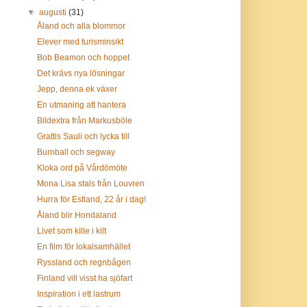
▼
augusti
(31)
Åland och alla blommor
Elever med turisminsikt
Bob Beamon och hoppet
Det krävs nya lösningar
Jepp, denna ek växer
En utmaning att hantera
Bildextra från Markusböle
Grattis Sauli och lycka till
Burnball och segway
Kloka ord på Vårdömöte
Mona Lisa stals från Louvren
Hurra för Estland, 22 år i dag!
Åland blir Hondaland
Livet som kille i kilt
En film för lokalsamhället
Ryssland och regnbågen
Finland vill visst ha sjöfart
Inspiration i ett lastrum