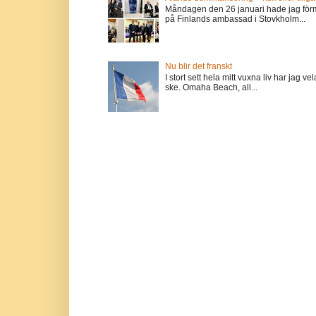
Måndagen den 26 januari hade jag förm
på Finlands ambassad i Stovkholm...
Nu blir det franskt
I stort sett hela mitt vuxna liv har jag
ske. Omaha Beach, all...