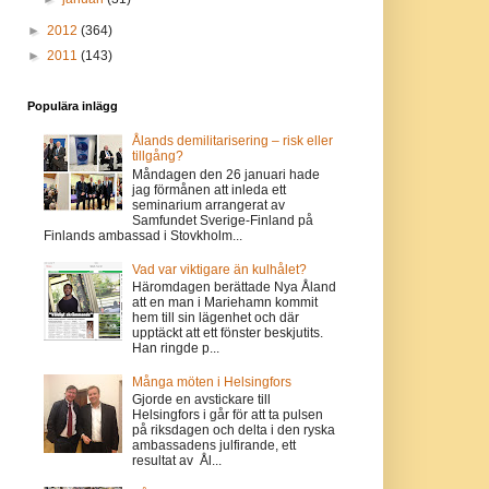
►
2012
(364)
►
2011
(143)
Populära inlägg
Ålands demilitarisering – risk eller
tillgång?
Måndagen den 26 januari hade
jag förmånen att inleda ett
seminarium arrangerat av
Samfundet Sverige-Finland på
Finlands ambassad i Stovkholm...
Vad var viktigare än kulhålet?
Häromdagen berättade Nya Åland
att en man i Mariehamn kommit
hem till sin lägenhet och där
upptäckt att ett fönster beskjutits.
Han ringde p...
Många möten i Helsingfors
Gjorde en avstickare till
Helsingfors i går för att ta pulsen
på riksdagen och delta i den ryska
ambassadens julfirande, ett
resultat av Ål...