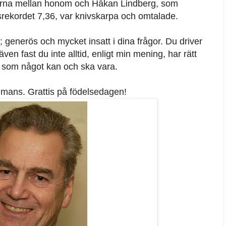
erna mellan honom och Håkan Lindberg, som
srekordet 7,36, var knivskarpa och omtalade.
; generös och mycket insatt i dina frågor. Du driver
ven fast du inte alltid, enligt min mening, har rätt
ra som något kan och ska vara.
ammans. Grattis på födelsedagen!