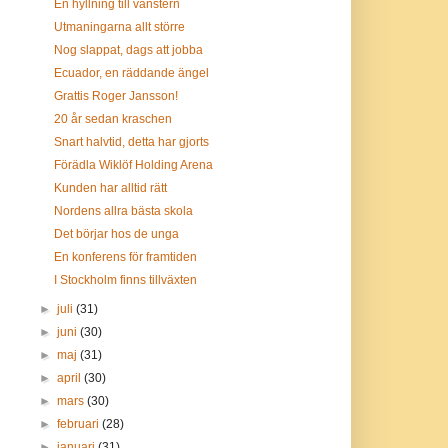
En hyllning till vänstern
Utmaningarna allt större
Nog slappat, dags att jobba
Ecuador, en räddande ängel
Grattis Roger Jansson!
20 år sedan kraschen
Snart halvtid, detta har gjorts
Förädla Wiklöf Holding Arena
Kunden har alltid rätt
Nordens allra bästa skola
Det börjar hos de unga
En konferens för framtiden
I Stockholm finns tillväxten
►
juli
(31)
►
juni
(30)
►
maj
(31)
►
april
(30)
►
mars
(30)
►
februari
(28)
►
januari
(31)