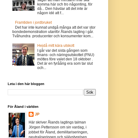
komma här och tro någonting, för
då... Den hävdar att det inte är
någon idé att f...
Framtiden i jordbruket
Det har inte kunnat undgå många att det var stor
bondedemonstration utanför Ålands lagting i går.
Tvåhundra producenter och konsumenter kom...
Hejdå mitt kära utskott
I går var det sista gången som
finans- och näringsutskottet (FNU)
möttes före valet den 18 oktober .
Det är en fyråårig era som tar slut
och...
Leta i den här bloggen
För Åland i världen
JP
Här skriver Ålands lagtings talman
Jörgen Pettersson om sin vardag, i
jobbet för Åland, demilitariseringen,
neutraliseringen och självstyrelsen.