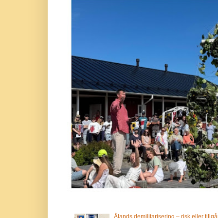
Ålands demilitarisering – risk eller tillg