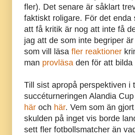
fler). Det senare är såklart tre
faktiskt roligare. För det end
att få kritik är nog att inte få 
jag att de som inte begriper är
som vill läsa
fler reaktioner
kri
man
provläsa
den för att bilda
Till sist apropå perspektiven i 
succéturneringen Alandia Cup
här
och
här
. Vem som än gjort
skulden på inget vis borde lan
sett fler fotbollsmatcher än va