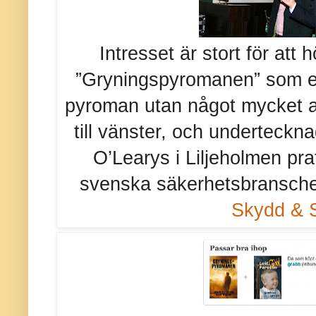
Intresset är stort för at
”Gryningspyromanen” som ege
pyroman utan något mycket all
till vänster, och underteckna
O’Learys i Liljeholmen pra
svenska säkerhetsbranschen
Skydd & 