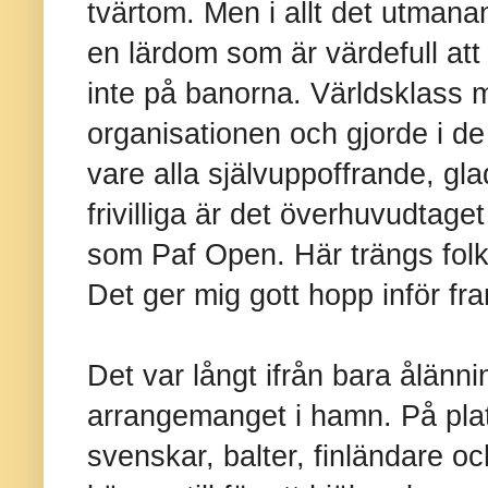
tvärtom. Men i allt det utman
en lärdom som är värdefull att
inte på banorna. Världsklass 
organisationen och gjorde i de 
vare alla självuppoffrande, gla
frivilliga är det överhuvudtag
som Paf Open. Här trängs folk 
Det ger mig gott hopp inför fr
Det var långt ifrån bara ålänni
arrangemanget i hamn. På pla
svenskar, balter, finländare oc