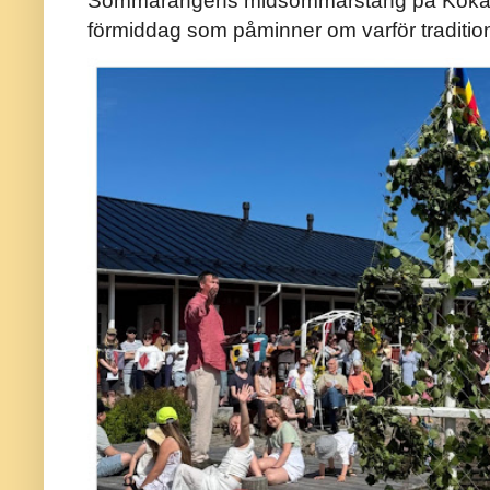
Sommarängens midsommarstång på Kökar ä
förmiddag som påminner om varför traditio