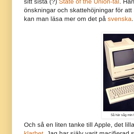
sitt sista (?)
State of the Union-tal
. Han
önskningar och skattehöjningar för att 
kan man läsa mer om det på
svenska
.
Så här såg min 
Och så en liten tanke till Apple, det li
klarhet
. Jag har själv varit macifierad