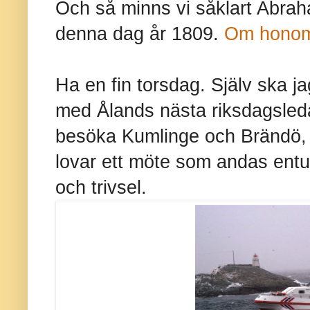
Och så minns vi såklart Abra
denna dag år 1809.
Om honom h
Ha en fin torsdag. Själv ska ja
med Ålands nästa riksdagsle
besöka Kumlinge och Brändö, 
lovar ett möte som andas ent
och trivsel.