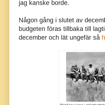
jag kanske borde.
Någon gång i slutet av decem
budgeten föras tillbaka till lagt
december och lät ungefär så
h
Ibland tar vi paus i utskottsarbet