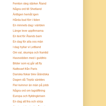
Femton steg stärker Åland
Några ord till Shetland
Äntligen hemåt igen
Hårda bud förr i tiden
En minnets dag i världen
Länge leve uppfinnarna
En text för Ålands barn
En dag för alla oss män
I dag hyllar vi Lettland
Om val, skumpa och framtid
Havsvidden med i guldtrio
Bilder som ej går att fly
Nattsvart från Paris
Danska fiskar blev åländska
Dagen då Tirpitz sänktes
Fler kvinnor än män på jobb
Några ord om lagstiftning
Europa och flyktingkrisen
En dag att fira och sörja