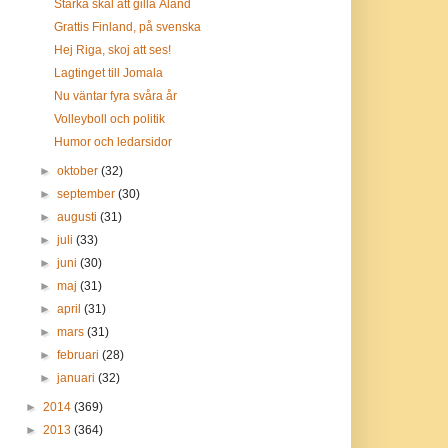
Starka skäl att gilla Åland
Grattis Finland, på svenska
Hej Riga, skoj att ses!
Lagtinget till Jomala
Nu väntar fyra svåra år
Volleyboll och politik
Humor och ledarsidor
►
oktober
(32)
►
september
(30)
►
augusti
(31)
►
juli
(33)
►
juni
(30)
►
maj
(31)
►
april
(31)
►
mars
(31)
►
februari
(28)
►
januari
(32)
►
2014
(369)
►
2013
(364)