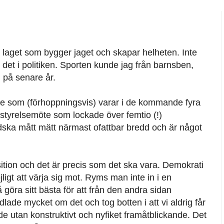
n laget som bygger jaget och skapar helheten. Inte
det i politiken. Sporten kunde jag från barnsben,
g på senare år.
bete som (förhoppningsvis) varar i de kommande fyra
et styrelsemöte som lockade över femtio (!)
ska mått mätt närmast ofattbar bredd och är något
sition och det är precis som det ska vara. Demokrati
ligt att värja sig mot. Ryms man inte in i en
göra sitt bästa för att från den andra sidan
lade mycket om det och tog botten i att vi aldrig får
nde utan konstruktivt och nyfiket framåtblickande. Det