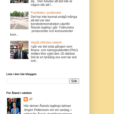
då... Den hävdar att det inte är
någon idé att f...
Framtiden i jordbruket
Det har inte kunnat undgå många
att det var stor
bondedemonstration utanför
Ålands lagting i går. Tvåhundra
producenter och konsumenter
kom...
Hejdå mitt kära utskott
I går var det sista gången som
finans- och näringsutskottet (FNU)
möttes före valet den 18 oktober .
Det är en fyråårig era som tar slut
och...
Leta i den här bloggen
För Åland i världen
JP
Här skriver Ålands lagtings talman
Jörgen Pettersson om sin vardag, i
jobbet för Åland, demilitariseringen,