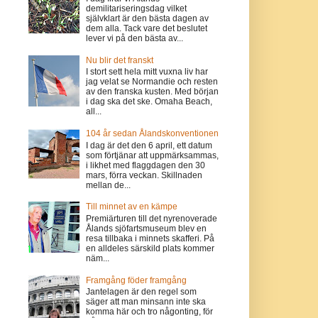
demilitariseringsdag vilket
självklart är den bästa dagen av
dem alla. Tack vare det beslutet
lever vi på den bästa av...
Nu blir det franskt
I stort sett hela mitt vuxna liv har
jag velat se Normandie och resten
av den franska kusten. Med början
i dag ska det ske. Omaha Beach,
all...
104 år sedan Ålandskonventionen
I dag är det den 6 april, ett datum
som förtjänar att uppmärksammas,
i likhet med flaggdagen den 30
mars, förra veckan. Skillnaden
mellan de...
Till minnet av en kämpe
Premiärturen till det nyrenoverade
Ålands sjöfartsmuseum blev en
resa tillbaka i minnets skafferi. På
en alldeles särskild plats kommer
näm...
Framgång föder framgång
Jantelagen är den regel som
säger att man minsann inte ska
komma här och tro någonting, för