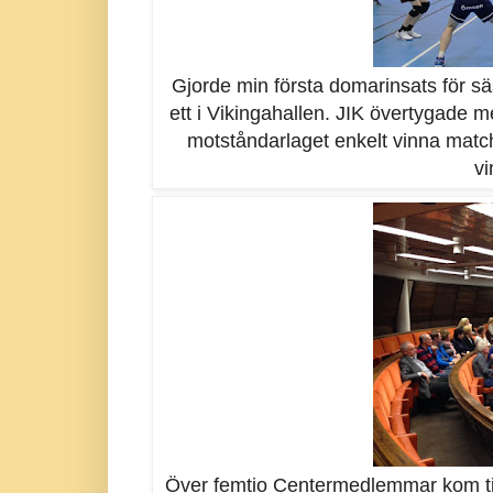
Gjorde min första domarinsats för s
ett i Vikingahallen. JIK övertygade me
motståndarlaget enkelt vinna matchen.
vi
Över femtio Centermedlemmar kom till 