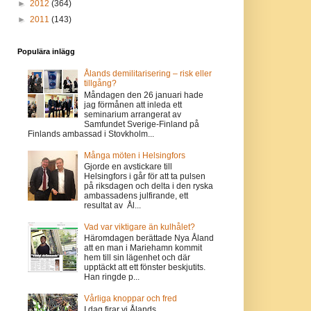
►
2012
(364)
►
2011
(143)
Populära inlägg
Ålands demilitarisering – risk eller
tillgång?
Måndagen den 26 januari hade
jag förmånen att inleda ett
seminarium arrangerat av
Samfundet Sverige-Finland på
Finlands ambassad i Stovkholm...
Många möten i Helsingfors
Gjorde en avstickare till
Helsingfors i går för att ta pulsen
på riksdagen och delta i den ryska
ambassadens julfirande, ett
resultat av Ål...
Vad var viktigare än kulhålet?
Häromdagen berättade Nya Åland
att en man i Mariehamn kommit
hem till sin lägenhet och där
upptäckt att ett fönster beskjutits.
Han ringde p...
Vårliga knoppar och fred
I dag firar vi Ålands