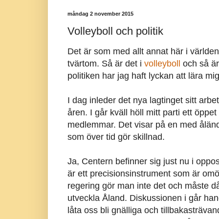
måndag 2 november 2015
Volleyboll och politik
Det är som med allt annat här i världe
tvärtom. Så är det i
volleyboll
och så är 
politiken har jag haft lyckan att lära mi
I dag inleder det nya lagtinget sitt ar
åren. I går kväll höll mitt parti ett öpp
medlemmar. Det visar på en med åländ
som över tid gör skillnad.
Ja, Centern befinner sig just nu i oppo
är ett precisionsinstrument som är omöj
regering gör man inte det och måste då 
utveckla Åland. Diskussionen i går hand
låta oss bli gnälliga och tillbakasträva