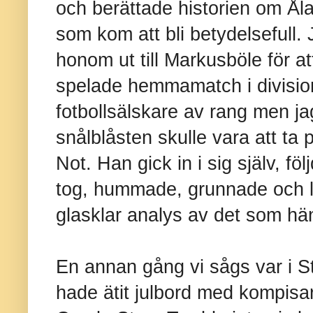
och berättade historien om Åla
som kom att bli betydelsefull.
honom ut till Markusböle för a
spelade hemmamatch i division 
fotbollsälskare av rang men ja
snålblåsten skulle vara att ta 
Not. Han gick in i sig själv, f
tog, hummade, grunnade och l
glasklar analys av det som hän
En annan gång vi sågs var i St
hade ätit julbord med kompisar