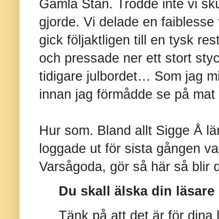
Gamla Stan. Trodde inte vi skul
gjorde. Vi delade en faiblesse
gick följaktligen till en tysk r
och pressade ner ett stort sty
tidigare julbordet… Som jag m
innan jag förmådde se på mat 
Hur som. Bland allt Sigge Å l
loggade ut för sista gången var 
Varsågoda, gör så här så blir d
Du skall älska din läsare
Tänk på att det är för dina 