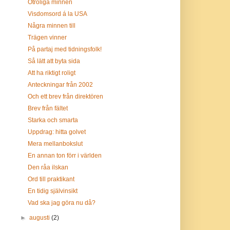
Otroliga minnen
Visdomsord á la USA
Några minnen till
Trägen vinner
På partaj med tidningsfolk!
Så lätt att byta sida
Att ha riktigt roligt
Anteckningar från 2002
Och ett brev från direktören
Brev från fältet
Starka och smarta
Uppdrag: hitta golvet
Mera mellanbokslut
En annan ton förr i världen
Den råa ilskan
Ord till praktikant
En tidig självinsikt
Vad ska jag göra nu då?
►
augusti
(2)