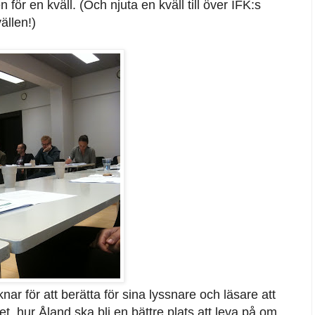
ör en kväll. (Och njuta en kväll till över IFK:s
ällen!)
ar för att berätta för sina lyssnare och läsare att
et, hur Åland ska bli en bättre plats att leva på om