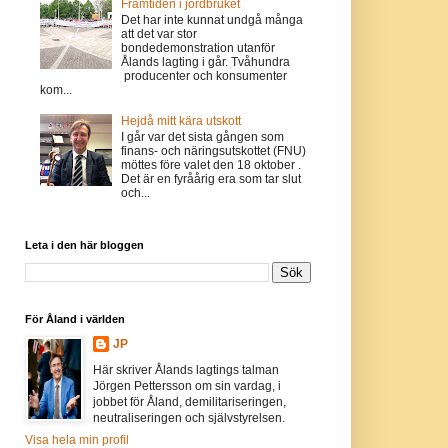
Framtiden i jordbruket
Det har inte kunnat undgå många
att det var stor
bondedemonstration utanför
Ålands lagting i går. Tvåhundra
producenter och konsumenter
kom...
Hejdå mitt kära utskott
I går var det sista gången som
finans- och näringsutskottet (FNU)
möttes före valet den 18 oktober .
Det är en fyråårig era som tar slut
och...
Leta i den här bloggen
För Åland i världen
JP
Här skriver Ålands lagtings talman
Jörgen Pettersson om sin vardag, i
jobbet för Åland, demilitariseringen,
neutraliseringen och självstyrelsen.
Visa hela min profil