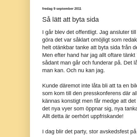
fredag 9 september 2011
Så lätt att byta sida
I går blev det offentligt. Jag ansluter ti
göra det var såklart omöjligt som redakt
helt otänkbar tanke att byta sida från 
Men efter hand har jag allt oftare tänkt
sådant man går och funderar på. Det l
man kan. Och nu kan jag.
Kunde däremot inte låta bli att ta en b
som kom till den presskonferens där allt 
kännas konstigt men får medge att det f
det nya vyer som öppnar sig, nya tan
Allt detta är oerhört uppfriskande!
I dag blir det party, stor avskedsfest på