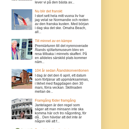
lever vi på den bästa av...
Nu blir det franskt
I stort sett hela mitt vuxna liv har
jag velat se Normandie och resten
av den franska kusten. Med början
i dag ska det ske. Omaha Beach,
all...
Till minnet av en kämpe
Premiärturen till det nyrenoverade
Ålands sjöfartsmuseum blev en
resa tillbaka i minnets skafferi. På
en alldeles särskild plats kommer
näm...
104 år sedan Ålandskonventionen
I dag är det den 6 april, ett datum
som förtjänar att uppmärksammas,
i likhet med flaggdagen den 30
mars, förra veckan. Skillnaden
mellan de...
Framgång föder framgång
Jantelagen är den regel som
säger att man minsann inte ska
komma här och tro någonting, för
då... Den hävdar att det inte är
någon idé att f...