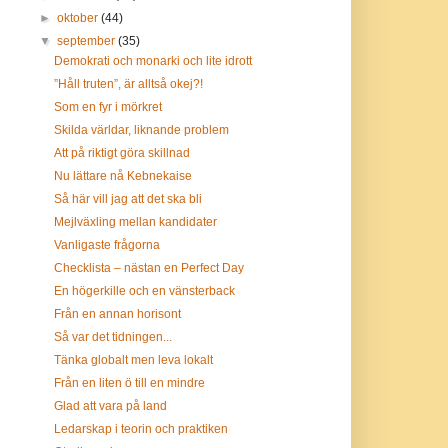
►
oktober
(44)
▼
september
(35)
Demokrati och monarki och lite idrott
”Håll truten”, är alltså okej?!
Som en fyr i mörkret
Skilda världar, liknande problem
Att på riktigt göra skillnad
Nu lättare nå Kebnekaise
Så här vill jag att det ska bli
Mejlväxling mellan kandidater
Vanligaste frågorna
Checklista – nästan en Perfect Day
En högerkille och en vänsterback
Från en annan horisont
Så var det tidningen...
Tänka globalt men leva lokalt
Från en liten ö till en mindre
Glad att vara på land
Ledarskap i teorin och praktiken