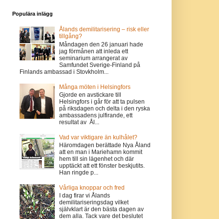
Populära inlägg
Ålands demilitarisering – risk eller
tillgång?
Måndagen den 26 januari hade
jag förmånen att inleda ett
seminarium arrangerat av
Samfundet Sverige-Finland på
Finlands ambassad i Stovkholm...
Många möten i Helsingfors
Gjorde en avstickare till
Helsingfors i går för att ta pulsen
på riksdagen och delta i den ryska
ambassadens julfirande, ett
resultat av Ål...
Vad var viktigare än kulhålet?
Häromdagen berättade Nya Åland
att en man i Mariehamn kommit
hem till sin lägenhet och där
upptäckt att ett fönster beskjutits.
Han ringde p...
Vårliga knoppar och fred
I dag firar vi Ålands
demilitariseringsdag vilket
självklart är den bästa dagen av
dem alla. Tack vare det beslutet