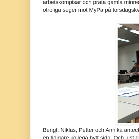
arbetskompisar och prata gamla minnen f
otroliga seger mot MyPa på torsdagskv
Bengt, Niklas, Petter och Annika anteckn
en tidigare kollega bytt sida. Och just d