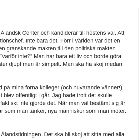
ll Åländsk Center och kandiderar till höstens val. Att
ionschef. Inte bara det. Förr i världen var det en
den granskande makten till den politiska makten.
 ”Varför inte?” Man har bara ett liv och borde göra
åter djupt men är simpelt. Man ska ha skoj medan
ild på mina forna kolleger (och nuvarande vänner!)
blev offentligt i går. Jag hade trott det skulle
aktiskt inte gjorde det. När man väl bestämt sig är
kar som man tänker, nya människor som man möter.
 Ålandstidningen. Det ska bli skoj att sitta med alla