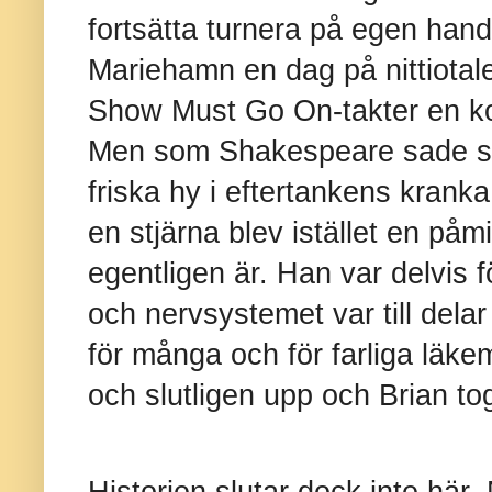
fortsätta turnera på egen hand
Mariehamn en dag på nittiotal
Show Must Go On-takter en kons
Men som Shakespeare sade så
friska hy i eftertankens krank
en stjärna blev istället en påm
egentligen är. Han var delvis f
och nervsystemet var till delar 
för många och för farliga läke
och slutligen upp och Brian tog
Historien slutar dock inte här.