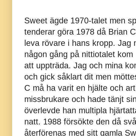
Sweet ägde 1970-talet men sp
tenderar göra 1978 då Brian 
leva rövare i hans kropp. Jag
någon gång på nittiotalet kom B
att uppträda. Jag och mina ko
och gick såklart dit men möt
C må ha varit en hjälte och ar
missbrukare och hade tänjt sin 
överlevde han multipla hjärta
natt. 1988 försökte den då svå
återförenas med sitt gamla Swe