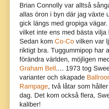
Brian Connolly var alltså sång
allas öron i byn där jag växte
gick längs med gropiga vägar
vilket inte ens med bästa vilja 
Sedan kom
Co-Co
vilken var l
riktigt bra. Tuggummipop har a
förändra världen, möjligen m
Graham Bell
.... 1973 tog Swee
varianter och skapade
Ballroo
Rampage
, två låtar som hålle
dag. Det kom också flera, Swe
kaliber!