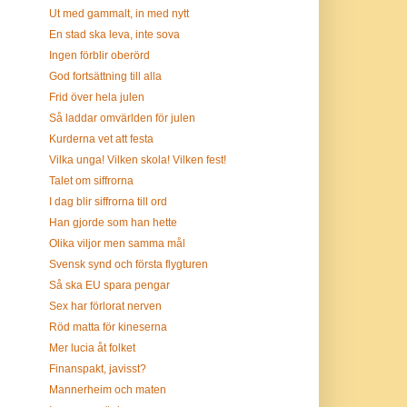
Ut med gammalt, in med nytt
En stad ska leva, inte sova
Ingen förblir oberörd
God fortsättning till alla
Frid över hela julen
Så laddar omvärlden för julen
Kurderna vet att festa
Vilka unga! Vilken skola! Vilken fest!
Talet om siffrorna
I dag blir siffrorna till ord
Han gjorde som han hette
Olika viljor men samma mål
Svensk synd och första flygturen
Så ska EU spara pengar
Sex har förlorat nerven
Röd matta för kineserna
Mer lucia åt folket
Finanspakt, javisst?
Mannerheim och maten