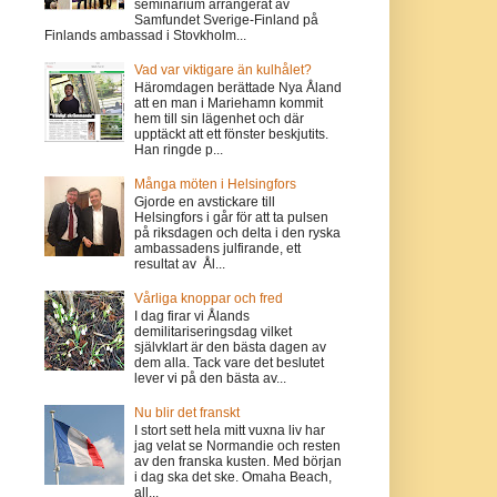
seminarium arrangerat av
Samfundet Sverige-Finland på
Finlands ambassad i Stovkholm...
Vad var viktigare än kulhålet?
Häromdagen berättade Nya Åland
att en man i Mariehamn kommit
hem till sin lägenhet och där
upptäckt att ett fönster beskjutits.
Han ringde p...
Många möten i Helsingfors
Gjorde en avstickare till
Helsingfors i går för att ta pulsen
på riksdagen och delta i den ryska
ambassadens julfirande, ett
resultat av Ål...
Vårliga knoppar och fred
I dag firar vi Ålands
demilitariseringsdag vilket
självklart är den bästa dagen av
dem alla. Tack vare det beslutet
lever vi på den bästa av...
Nu blir det franskt
I stort sett hela mitt vuxna liv har
jag velat se Normandie och resten
av den franska kusten. Med början
i dag ska det ske. Omaha Beach,
all...