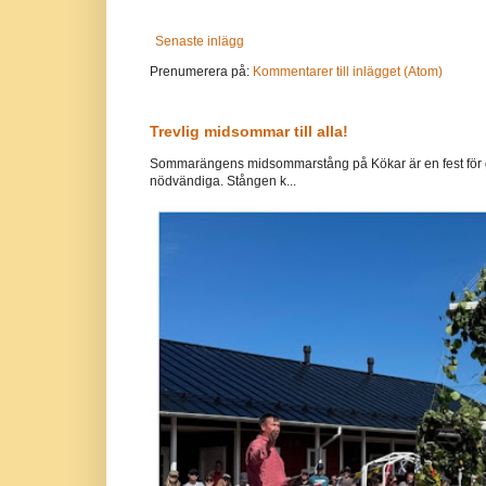
Senaste inlägg
Prenumerera på:
Kommentarer till inlägget (Atom)
Trevlig midsommar till alla!
Sommarängens midsommarstång på Kökar är en fest för g
nödvändiga. Stången k...