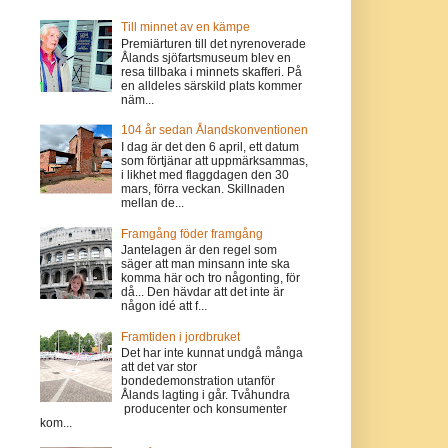
Till minnet av en kämpe
Premiärturen till det nyrenoverade
Ålands sjöfartsmuseum blev en
resa tillbaka i minnets skafferi. På
en alldeles särskild plats kommer
näm...
104 år sedan Ålandskonventionen
I dag är det den 6 april, ett datum
som förtjänar att uppmärksammas,
i likhet med flaggdagen den 30
mars, förra veckan. Skillnaden
mellan de...
Framgång föder framgång
Jantelagen är den regel som
säger att man minsann inte ska
komma här och tro någonting, för
då... Den hävdar att det inte är
någon idé att f...
Framtiden i jordbruket
Det har inte kunnat undgå många
att det var stor
bondedemonstration utanför
Ålands lagting i går. Tvåhundra
producenter och konsumenter
kom...