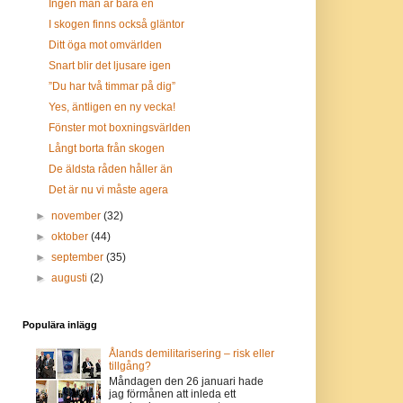
Ingen man är bara en
I skogen finns också gläntor
Ditt öga mot omvärlden
Snart blir det ljusare igen
”Du har två timmar på dig”
Yes, äntligen en ny vecka!
Fönster mot boxningsvärlden
Långt borta från skogen
De äldsta råden håller än
Det är nu vi måste agera
►
november
(32)
►
oktober
(44)
►
september
(35)
►
augusti
(2)
Populära inlägg
Ålands demilitarisering – risk eller
tillgång?
Måndagen den 26 januari hade
jag förmånen att inleda ett