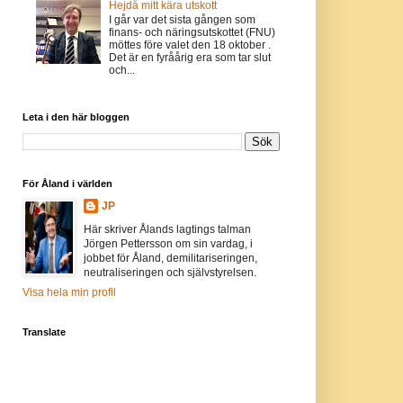
Hejdå mitt kära utskott
I går var det sista gången som
finans- och näringsutskottet (FNU)
möttes före valet den 18 oktober .
Det är en fyråårig era som tar slut
och...
Leta i den här bloggen
För Åland i världen
JP
Här skriver Ålands lagtings talman
Jörgen Pettersson om sin vardag, i
jobbet för Åland, demilitariseringen,
neutraliseringen och självstyrelsen.
Visa hela min profil
Translate