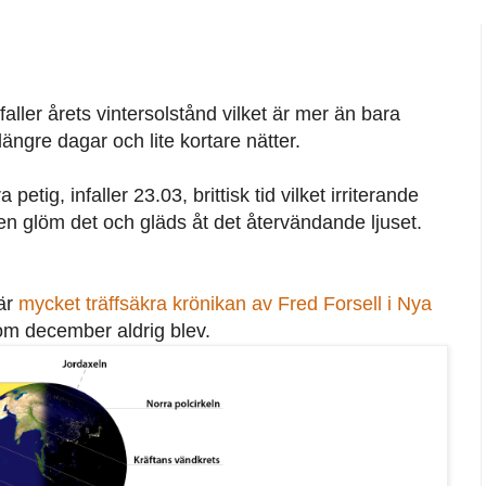
nfaller årets vintersolstånd vilket är mer än bara
längre dagar och lite kortare nätter.
petig, infaller 23.03, brittisk tid vilket irriterande
en glöm det och gläds åt det återvändande ljuset.
här
mycket träffsäkra krönikan av Fred Forsell i Nya
som december aldrig blev.