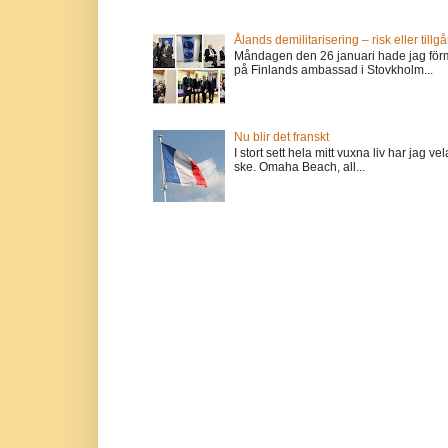
Ålands demilitarisering – risk eller tillg
Måndagen den 26 januari hade jag förm
på Finlands ambassad i Stovkholm...
Nu blir det franskt
I stort sett hela mitt vuxna liv har jag
ske. Omaha Beach, all...