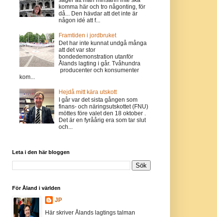
komma här och tro någonting, för
då... Den hävdar att det inte är
någon idé att f...
Framtiden i jordbruket
Det har inte kunnat undgå många
att det var stor
bondedemonstration utanför
Ålands lagting i går. Tvåhundra
producenter och konsumenter
kom...
Hejdå mitt kära utskott
I går var det sista gången som
finans- och näringsutskottet (FNU)
möttes före valet den 18 oktober .
Det är en fyråårig era som tar slut
och...
Leta i den här bloggen
För Åland i världen
JP
Här skriver Ålands lagtings talman