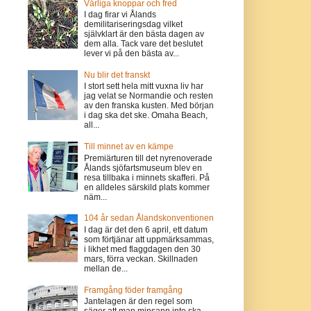
Vårliga knoppar och fred
I dag firar vi Ålands
demilitariseringsdag vilket
självklart är den bästa dagen av
dem alla. Tack vare det beslutet
lever vi på den bästa av...
Nu blir det franskt
I stort sett hela mitt vuxna liv har
jag velat se Normandie och resten
av den franska kusten. Med början
i dag ska det ske. Omaha Beach,
all...
Till minnet av en kämpe
Premiärturen till det nyrenoverade
Ålands sjöfartsmuseum blev en
resa tillbaka i minnets skafferi. På
en alldeles särskild plats kommer
näm...
104 år sedan Ålandskonventionen
I dag är det den 6 april, ett datum
som förtjänar att uppmärksammas,
i likhet med flaggdagen den 30
mars, förra veckan. Skillnaden
mellan de...
Framgång föder framgång
Jantelagen är den regel som
säger att man minsann inte ska