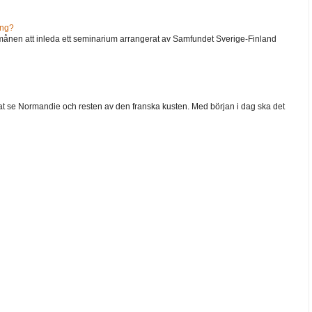
ång?
ånen att inleda ett seminarium arrangerat av Samfundet Sverige-Finland
 velat se Normandie och resten av den franska kusten. Med början i dag ska det