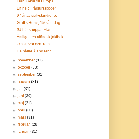
Från Kökar till Europa
En helg i rådjursskogen
97 år av självständighet
Grattis Husis, 150 år i dag
Så här shoppar Åland
Äntligen en åländsk jaktbok!
Om kurvor och framtid
De håller Åland rent
►
november
(31)
►
oktober
(33)
►
september
(31)
►
augusti
(31)
►
juli
(31)
►
juni
(30)
►
maj
(31)
►
april
(30)
►
mars
(31)
►
februari
(28)
►
januari
(31)