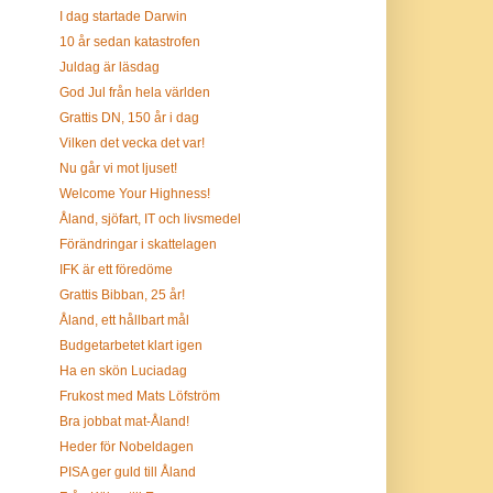
I dag startade Darwin
10 år sedan katastrofen
Juldag är läsdag
God Jul från hela världen
Grattis DN, 150 år i dag
Vilken det vecka det var!
Nu går vi mot ljuset!
Welcome Your Highness!
Åland, sjöfart, IT och livsmedel
Förändringar i skattelagen
IFK är ett föredöme
Grattis Bibban, 25 år!
Åland, ett hållbart mål
Budgetarbetet klart igen
Ha en skön Luciadag
Frukost med Mats Löfström
Bra jobbat mat-Åland!
Heder för Nobeldagen
PISA ger guld till Åland