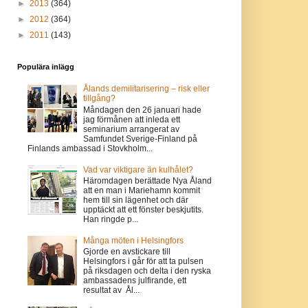
►
2013
(364)
►
2012
(364)
►
2011
(143)
Populära inlägg
Ålands demilitarisering – risk eller
tillgång?
Måndagen den 26 januari hade
jag förmånen att inleda ett
seminarium arrangerat av
Samfundet Sverige-Finland på
Finlands ambassad i Stovkholm...
Vad var viktigare än kulhålet?
Häromdagen berättade Nya Åland
att en man i Mariehamn kommit
hem till sin lägenhet och där
upptäckt att ett fönster beskjutits.
Han ringde p...
Många möten i Helsingfors
Gjorde en avstickare till
Helsingfors i går för att ta pulsen
på riksdagen och delta i den ryska
ambassadens julfirande, ett
resultat av Ål...