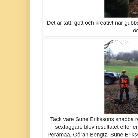
Det är tätt, gott och kreativt när gubbs
oc
Tack vare Sune Erikssons snabba re
sextaggare blev resultatet efter e
Perämaa, Göran Bengtz, Sune Erikss