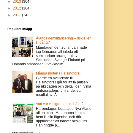
►
2013
(364)
►
2012
(364)
►
2011
(143)
Populära inlägg
Ålands demilitarisering – risk eller
tillgång?
Måndagen den 26 januari hade
jag förmånen att inleda ett
seminarium arrangerat av
Samfundet Sverige-Finland på
Finlands ambassad i Stovkholm...
Många möten i Helsingfors
Gjorde en avstickare till
Helsingfors i går för att ta pulsen
på riksdagen och delta i den ryska
ambassadens julfirande, ett
resultat av Ål...
Vad var viktigare än kulhålet?
Häromdagen berättade Nya Åland
att en man i Mariehamn kommit
hem till sin lägenhet och där
upptäckt att ett fönster beskjutits.
Han ringde p...