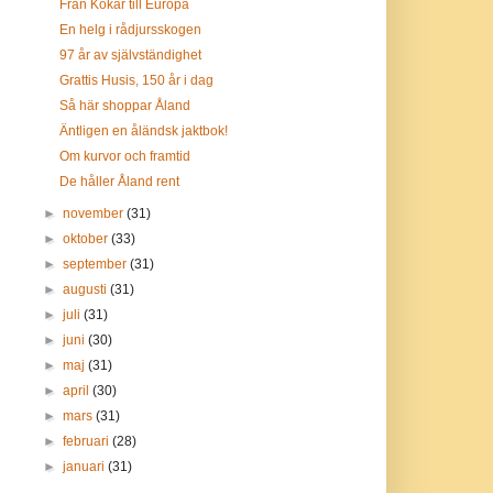
Från Kökar till Europa
En helg i rådjursskogen
97 år av självständighet
Grattis Husis, 150 år i dag
Så här shoppar Åland
Äntligen en åländsk jaktbok!
Om kurvor och framtid
De håller Åland rent
►
november
(31)
►
oktober
(33)
►
september
(31)
►
augusti
(31)
►
juli
(31)
►
juni
(30)
►
maj
(31)
►
april
(30)
►
mars
(31)
►
februari
(28)
►
januari
(31)