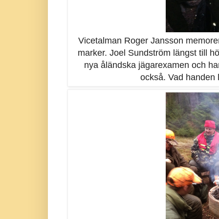
Vicetalman Roger Jansson memorer
marker. Joel Sundström längst till h
nya åländska jägarexamen och har d
också. Vad handen lä