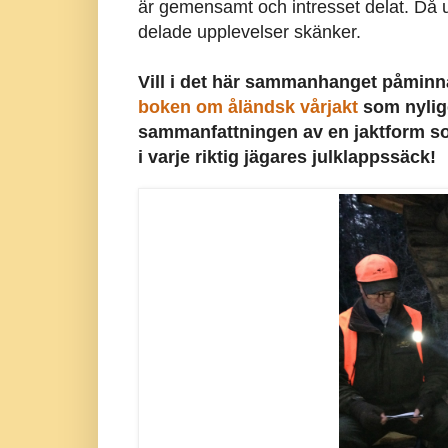
är gemensamt och intresset delat. Då
delade upplevelser skänker.
Vill i det här sammanhanget påminn
boken om åländsk vårjakt
som nylige
sammanfattningen av en jaktform so
i varje riktig jägares julklappssäck!