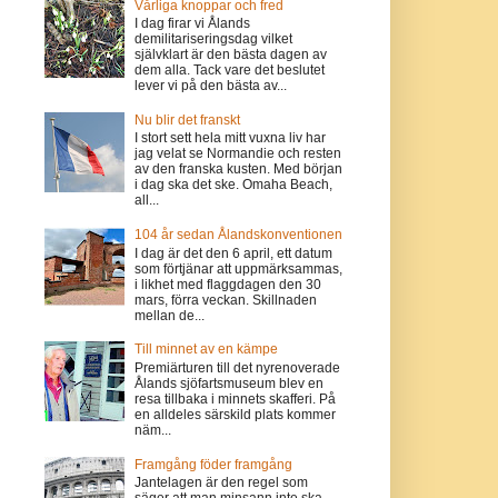
Vårliga knoppar och fred
I dag firar vi Ålands
demilitariseringsdag vilket
självklart är den bästa dagen av
dem alla. Tack vare det beslutet
lever vi på den bästa av...
Nu blir det franskt
I stort sett hela mitt vuxna liv har
jag velat se Normandie och resten
av den franska kusten. Med början
i dag ska det ske. Omaha Beach,
all...
104 år sedan Ålandskonventionen
I dag är det den 6 april, ett datum
som förtjänar att uppmärksammas,
i likhet med flaggdagen den 30
mars, förra veckan. Skillnaden
mellan de...
Till minnet av en kämpe
Premiärturen till det nyrenoverade
Ålands sjöfartsmuseum blev en
resa tillbaka i minnets skafferi. På
en alldeles särskild plats kommer
näm...
Framgång föder framgång
Jantelagen är den regel som
säger att man minsann inte ska