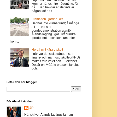
komma här och tro någonting, för
då... Den hävdar att det inte är
någon idé att f...
Framtiden i jordbruket
Det har inte kunnat undgå många
att det var stor
bondedemonstration utanför
Ålands lagting i går. Tvåhundra
producenter och konsumenter
kom...
Hejdå mitt kära utskott
I går var det sista gången som
finans- och näringsutskottet (FNU)
möttes före valet den 18 oktober .
Det är en fyråårig era som tar slut
och...
Leta i den här bloggen
För Åland i världen
JP
Här skriver Ålands lagtings talman