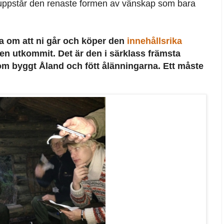
 uppstår den renaste formen av vänskap som bara
a om att ni går och köper den
innehållsrika
n utkommit. Det är den i särklass främsta
m byggt Åland och fött ålänningarna. Ett måste