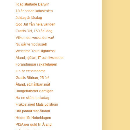
I dag startade Darwin
10 år sedan katastrofen
Juldag är läsdag
God Jul från hela världen
Grattis DN, 150 år i dag
Vilken det vecka det var!
Nu går vi mot ljuset!
Welcome Your Highness!
Åland, sjöfart, IT och livsmedel
Förändringar i skattelagen
IFK är ett föredöme
Grattis Bibban, 25 år!
Åland, ett hållbart mål
Budgetarbetet klart igen
Ha en skön Luciadag
Frukost med Mats Löfström
Bra jobbat mat-Åland!
Heder för Nobeldagen
PISA ger guld till Åland