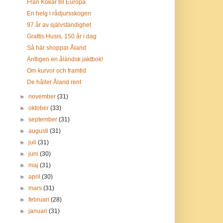
Från Kökar till Europa
En helg i rådjursskogen
97 år av självständighet
Grattis Husis, 150 år i dag
Så här shoppar Åland
Äntligen en åländsk jaktbok!
Om kurvor och framtid
De håller Åland rent
►
november
(31)
►
oktober
(33)
►
september
(31)
►
augusti
(31)
►
juli
(31)
►
juni
(30)
►
maj
(31)
►
april
(30)
►
mars
(31)
►
februari
(28)
►
januari
(31)