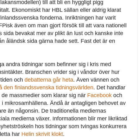
å lakansmodellen) till att bli en hyggligt pigg
talt. Ekonomiskt har HBL sällan eller aldrig klarat
finlandssvenska fonderna. Inriktningen har varit
FPisk även om man gjort försök till att vara nationell
 sida bevakat mer av plikt än lust och kanske inte
ån åländsk sida gärna hade sett. Fast det är en
 andra tidningar som befinner sig i kris med
ntäkter. Branschen vrider sig i våndor över hur
amtiden och
debatterna går heta
. Även vännen och
på den finlandssvenska tidningsvärlden
. Det handlar
är de massmedier som klarar sig när
Facebook
och
n i mikrosamhällena. Ändå är antagligen behovet av
are än någonsin. De traditionella mediernas
iala medierna växer. Informationen blir mer likriktad
yhetströskeln hos tidningar som tvingas konkurrera
detta har
Helin skrivit klokt
.