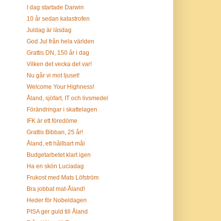
I dag startade Darwin
10 år sedan katastrofen
Juldag är läsdag
God Jul från hela världen
Grattis DN, 150 år i dag
Vilken det vecka det var!
Nu går vi mot ljuset!
Welcome Your Highness!
Åland, sjöfart, IT och livsmedel
Förändringar i skattelagen
IFK är ett föredöme
Grattis Bibban, 25 år!
Åland, ett hållbart mål
Budgetarbetet klart igen
Ha en skön Luciadag
Frukost med Mats Löfström
Bra jobbat mat-Åland!
Heder för Nobeldagen
PISA ger guld till Åland