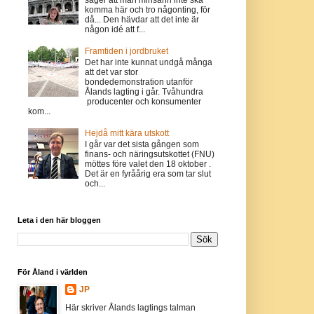
komma här och tro någonting, för
då... Den hävdar att det inte är
någon idé att f...
Framtiden i jordbruket
Det har inte kunnat undgå många
att det var stor
bondedemonstration utanför
Ålands lagting i går. Tvåhundra
producenter och konsumenter
kom...
Hejdå mitt kära utskott
I går var det sista gången som
finans- och näringsutskottet (FNU)
möttes före valet den 18 oktober .
Det är en fyråårig era som tar slut
och...
Leta i den här bloggen
För Åland i världen
JP
Här skriver Ålands lagtings talman