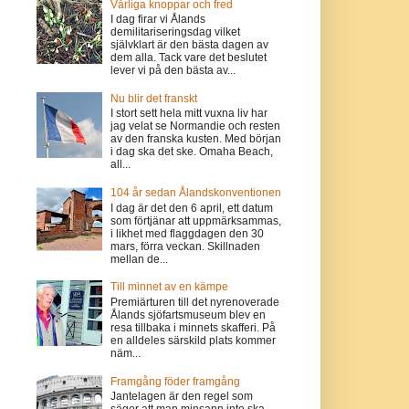
Vårliga knoppar och fred
I dag firar vi Ålands
demilitariseringsdag vilket
självklart är den bästa dagen av
dem alla. Tack vare det beslutet
lever vi på den bästa av...
Nu blir det franskt
I stort sett hela mitt vuxna liv har
jag velat se Normandie och resten
av den franska kusten. Med början
i dag ska det ske. Omaha Beach,
all...
104 år sedan Ålandskonventionen
I dag är det den 6 april, ett datum
som förtjänar att uppmärksammas,
i likhet med flaggdagen den 30
mars, förra veckan. Skillnaden
mellan de...
Till minnet av en kämpe
Premiärturen till det nyrenoverade
Ålands sjöfartsmuseum blev en
resa tillbaka i minnets skafferi. På
en alldeles särskild plats kommer
näm...
Framgång föder framgång
Jantelagen är den regel som
säger att man minsann inte ska