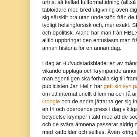
urtrist så kallad fullformattidning (allts
tabloidare med bred utgivning även digi
sig särskilt bra utan understöd från de 
tydligt helsingforsisk och, mer exakt, S
och opolitisk. Åland har man från HBL:s
alltid uppbringat den entusiasm man fr
annan historia för en annan dag.
I dag är Hufvudstadsbladet en av många
vikande upplaga och krympande annonsi
man egentligen ska förhålla sig till fr
publicisten Jan Helin har
gett sin syn 
om ett internationellt dilemma och få 
Google
och de andra jättarna ger sig i
en fri och oberoende press i dag viktig
betydelse krymper i takt med att de soc
och de svåra ämnena passerar aldrig n
med kattbilder och selfies. Även kring 