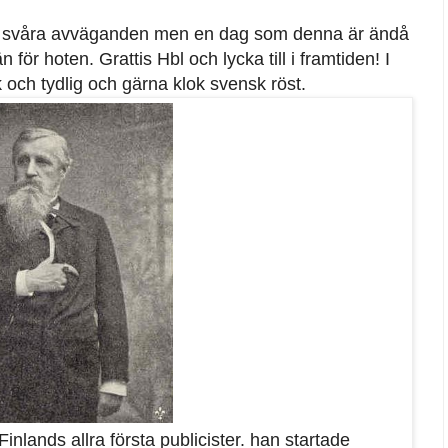
ch svåra avväganden men en dag som denna är ändå
för hoten. Grattis Hbl och lycka till i framtiden! I
k och tydlig och gärna klok svensk röst.
lands allra första publicister. han startade