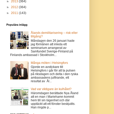
►
2013
(364)
►
2012
(364)
►
2011
(143)
Populära inlägg
Ålands demilitarisering – risk eller
tillgång?
Måndagen den 26 januari hade
jag förmånen att inleda ett
seminarium arrangerat av
Samfundet Sverige-Finland på
Finlands ambassad i Stovkholm...
Många möten i Helsingfors
Gjorde en avstickare till
Helsingfors i går för att ta pulsen
på riksdagen och delta i den ryska
ambassadens julfirande, ett
resultat av Ål...
Vad var viktigare än kulhålet?
Häromdagen berättade Nya Åland
att en man i Mariehamn kommit
hem till sin lägenhet och där
upptäckt att ett fönster beskjutits.
Han ringde p...