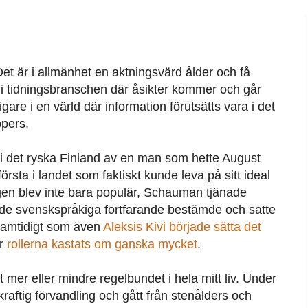
et är i allmänhet en aktningsvärd ålder och få
t i tidningsbranschen där åsikter kommer och går
igare i en värld där information förutsätts vara i det
ppers.
i det ryska Finland av en man som hette August
sta i landet som faktiskt kunde leva på sitt ideal
ngen blev inte bara populär, Schauman tjänade
 de svenskspråkiga fortfarande bestämde och satte
samtidigt som även
Aleksis Kivi började sätta det
ar
rollerna kastats om ganska mycket
.
t mer eller mindre regelbundet i hela mitt liv. Under
aftig förvandling och gått från stenålders och