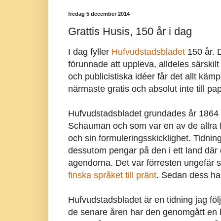
fredag 5 december 2014
Grattis Husis, 150 år i dag
I dag fyller
Hufvudstadsbladet
150 år. D
förunnade att uppleva, alldeles särskil
och publicistiska idéer får det allt kämp
närmaste gratis och absolut inte till pa
Hufvudstadsbladet grundades år 1864 
Schauman och som var en av de allra för
och sin formuleringsskicklighet. Tidni
dessutom pengar på den i ett land där
agendorna. Det var förresten ungefär 
finska språket till pränt
. Sedan dess h
Hufvudstadsbladet är en tidning jag följ
de senare åren har den genomgått en kr