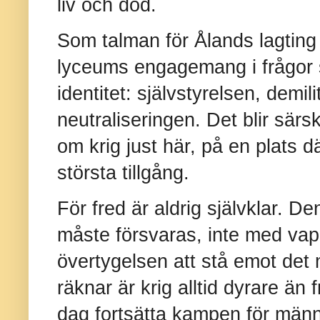
liv och död.
Som talman för Ålands lagting 
lyceums engagemang i frågor 
identitet: självstyrelsen, demil
neutraliseringen. Det blir särsk
om krig just här, på en plats 
största tillgång.
För fred är aldrig självklar. 
måste försvaras, inte med vap
övertygelsen att stå emot det
räknar är krig alltid dyrare än 
dag fortsätta kampen för männis