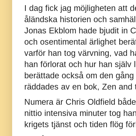
I dag fick jag möjligheten att d
åländska historien och samhäll
Jonas Ekblom hade bjudit in C
och osentimental ärlighet berätt
varför han tog värvning, vad h
han förlorat och hur han själ
berättade också om den gång h
räddades av en bok, Zen and t
Numera är Chris Oldfield både
nittio intensiva minuter tog h
krigets tjänst och tiden flög för