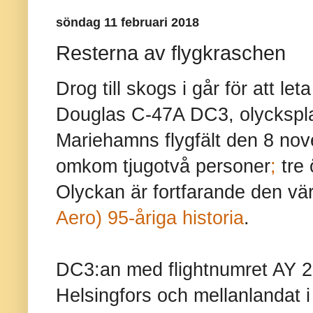
söndag 11 februari 2018
Resterna av flygkraschen
Drog till skogs i går för att le
Douglas C-47A DC3, olyckspla
Mariehamns flygfält den 8 no
omkom tjugotvå personer
;
tre 
Olyckan är fortfarande den vär
Aero) 95-åriga historia
.
DC3:an med flightnumret AY 21
Helsingfors och mellanlandat i 