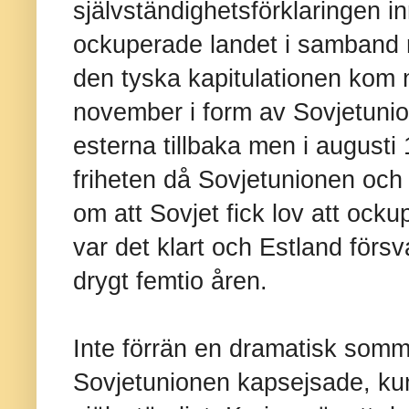
självständighetsförklaringen i
ockuperade landet i samband m
den tyska kapitulationen kom nä
november i form av Sovjetunion
esterna tillbaka men i augusti
friheten då Sovjetunionen oc
om att Sovjet fick lov att ocku
var det klart och Estland fö
drygt femtio åren.
Inte förrän en dramatisk som
Sovjetunionen kapsejsade, kun