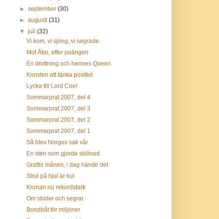
►
september
(30)
►
augusti
(31)
▼
juli
(32)
Vi kom, vi sjöng, vi segrade
Mot Åbo, efter poängen
En drottning och hennes Queen
Konsten att tänka positivt
Lycka till Lord Coe!
Sommarprat 2007, del 4
Sommarprat 2007, del 3
Sommarprat 2007, del 2
Sommarprat 2007, del 1
Så blev Norges sak vår
En sten som gjorde skillnad
Grattis månen, i dag hände det
Strul på hjul är kul
Kronan nu rekordstark
Om strider och segrar
Bondbåt för miljoner