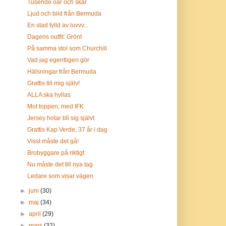
Tusende öar och skär
Ljud och bild från Bermuda
En stad fylld av luvvv...
Dagens outfit: Grönt
På samma stol som Churchill
Vad jag egentligen gör
Hälsningar från Bermuda
Grattis till mig själv!
ALLA ska hyllas
Mot toppen, med IFK
Jersey hotar bli sig självt
Grattis Kap Verde, 37 år i dag
Visst måste det gå!
Brobyggare på riktigt
Nu måste det till nya tag
Ledare som visar vägen
►
juni
(30)
►
maj
(34)
►
april
(29)
►
mars
(32)