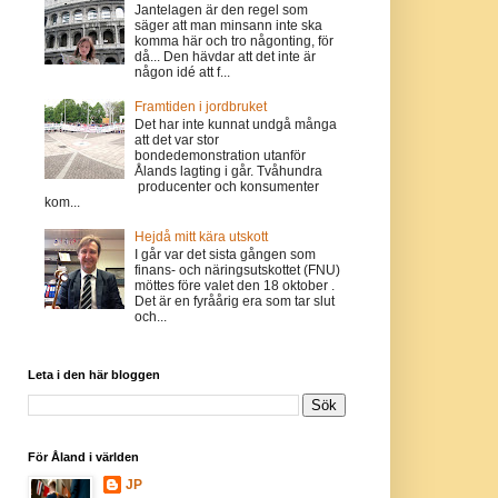
Jantelagen är den regel som
säger att man minsann inte ska
komma här och tro någonting, för
då... Den hävdar att det inte är
någon idé att f...
Framtiden i jordbruket
Det har inte kunnat undgå många
att det var stor
bondedemonstration utanför
Ålands lagting i går. Tvåhundra
producenter och konsumenter
kom...
Hejdå mitt kära utskott
I går var det sista gången som
finans- och näringsutskottet (FNU)
möttes före valet den 18 oktober .
Det är en fyråårig era som tar slut
och...
Leta i den här bloggen
För Åland i världen
JP