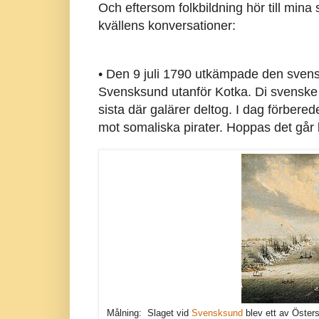
Och eftersom folkbildning hör till mina
kvällens konversationer:
• Den 9 juli 1790 utkämpade den svenska
Svensksund utanför Kotka. Di svenske sl
sista där galärer deltog. I dag förberede
mot somaliska pirater. Hoppas det går l
Målning: Slaget vid
Svensksund
blev ett av Öster