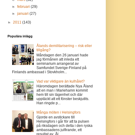
►
februari
(29)
►
januari
(27)
►
2011
(143)
Populära inlägg
Ålands demilitarisering – risk eller
tillgång?
Måndagen den 26 januari hade
jag förmånen att inleda ett
seminarium arrangerat av
Samfundet Sverige-Finland på
Finlands ambassad i Stovkholm...
Vad var viktigare än kulhålet?
Häromdagen berättade Nya Åland
att en man i Mariehamn kommit
hem till sin lägenhet och där
upptäckt att ett fönster beskjutits.
Han ringde p...
Många möten i Helsingfors
Gjorde en avstickare till
Helsingfors i går för att ta pulsen
på riksdagen och delta i den ryska
ambassadens julfirande, ett
resultat av Ål...