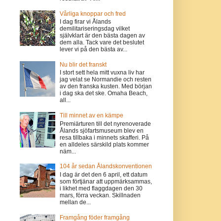
Vårliga knoppar och fred
I dag firar vi Ålands
demilitariseringsdag vilket
självklart är den bästa dagen av
dem alla. Tack vare det beslutet
lever vi på den bästa av...
Nu blir det franskt
I stort sett hela mitt vuxna liv har
jag velat se Normandie och resten
av den franska kusten. Med början
i dag ska det ske. Omaha Beach,
all...
Till minnet av en kämpe
Premiärturen till det nyrenoverade
Ålands sjöfartsmuseum blev en
resa tillbaka i minnets skafferi. På
en alldeles särskild plats kommer
näm...
104 år sedan Ålandskonventionen
I dag är det den 6 april, ett datum
som förtjänar att uppmärksammas,
i likhet med flaggdagen den 30
mars, förra veckan. Skillnaden
mellan de...
Framgång föder framgång