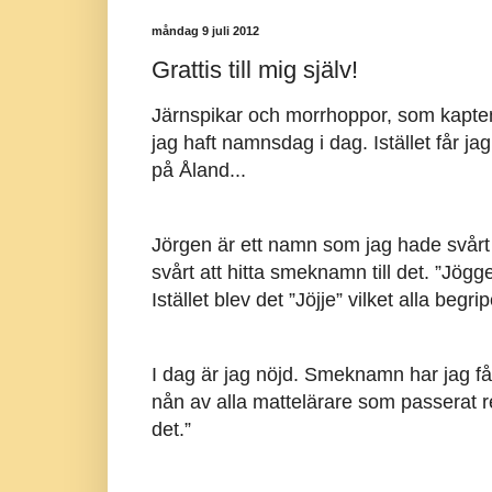
måndag 9 juli 2012
Grattis till mig själv!
Järnspikar och morrhoppor, som kapte
jag haft namnsdag i dag. Istället får jag
på Åland...
Jörgen är ett namn som jag hade svårt
svårt att hitta smeknamn till det. ”Jög
Istället blev det ”Jöjje” vilket alla begr
I dag är jag nöjd. Smeknamn har jag fåt
nån av alla mattelärare som passerat revy
det.”