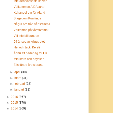
Inte den vassaste kniven
Välkommen AIDAcara!
Kohandel dyr för Åland
Slaget om Kumlinge
Några ord från vår stämma
Välkomna på vårstämma!
Vill inte bli bunden
99 år sedan krigsslutet
Hej och tack, Kerstin
Ännu ett nederlag för LR
Ministern och odyssén
Elis tände årets brasa
►
april
(30)
►
mars
(31)
►
februari
(28)
►
januari
(31)
►
2016
(367)
►
2015
(370)
►
2014
(369)