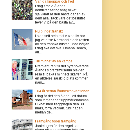
Vårliga knoppar och fred
I dag firar vi Ålands
demilitariseringsdag vilket
självklart är den bästa dagen av
dem alla. Tack vare det beslutet
lever vi på den bästa av...
Nu blir det franskt
I stort sett hela mitt vuxna liv har
jag velat se Normandie och resten
av den franska kusten. Med början
i dag ska det ske. Omaha Beach,
all...
Till minnet av en kämpe
Premiärturen till det nyrenoverade
Ålands sjöfartsmuseum blev en
resa tillbaka i minnets skafferi. På
en alldeles särskild plats kommer
näm...
104 år sedan Ålandskonventionen
I dag är det den 6 april, ett datum
som förtjänar att uppmärksammas,
i likhet med flaggdagen den 30
mars, förra veckan. Skillnaden
mellan de...
Framgång föder framgång
Jantelagen är den regel som
säger att man minsann inte ska