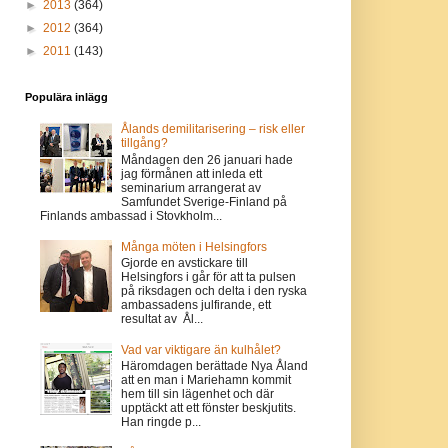
►
2013
(364)
►
2012
(364)
►
2011
(143)
Populära inlägg
Ålands demilitarisering – risk eller
tillgång?
Måndagen den 26 januari hade
jag förmånen att inleda ett
seminarium arrangerat av
Samfundet Sverige-Finland på
Finlands ambassad i Stovkholm...
Många möten i Helsingfors
Gjorde en avstickare till
Helsingfors i går för att ta pulsen
på riksdagen och delta i den ryska
ambassadens julfirande, ett
resultat av Ål...
Vad var viktigare än kulhålet?
Häromdagen berättade Nya Åland
att en man i Mariehamn kommit
hem till sin lägenhet och där
upptäckt att ett fönster beskjutits.
Han ringde p...