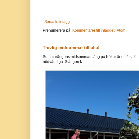
Senaste inlägg
Prenumerera på:
Kommentarer till inlägget (Atom)
Trevlig midsommar till alla!
Sommarängens midsommarstång på Kökar är en fest för g
nödvändiga. Stången k...