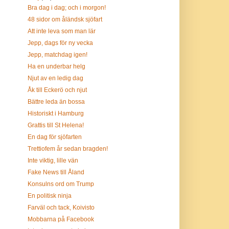
Bra dag i dag; och i morgon!
48 sidor om åländsk sjöfart
Att inte leva som man lär
Jepp, dags för ny vecka
Jepp, matchdag igen!
Ha en underbar helg
Njut av en ledig dag
Åk till Eckerö och njut
Bättre leda än bossa
Historiskt i Hamburg
Grattis till St Helena!
En dag för sjöfarten
Trettiofem år sedan bragden!
Inte viktig, lille vän
Fake News till Åland
Konsulns ord om Trump
En politisk ninja
Farväl och tack, Koivisto
Mobbarna på Facebook