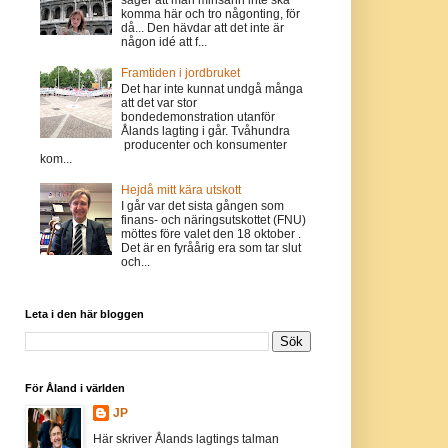
komma här och tro någonting, för
då... Den hävdar att det inte är
någon idé att f...
Framtiden i jordbruket
Det har inte kunnat undgå många
att det var stor
bondedemonstration utanför
Ålands lagting i går. Tvåhundra
producenter och konsumenter
kom...
Hejdå mitt kära utskott
I går var det sista gången som
finans- och näringsutskottet (FNU)
möttes före valet den 18 oktober .
Det är en fyråårig era som tar slut
och...
Leta i den här bloggen
För Åland i världen
JP
Här skriver Ålands lagtings talman