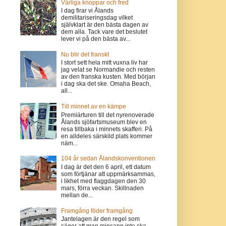
Vårliga knoppar och fred
I dag firar vi Ålands
demilitariseringsdag vilket
självklart är den bästa dagen av
dem alla. Tack vare det beslutet
lever vi på den bästa av...
Nu blir det franskt
I stort sett hela mitt vuxna liv har
jag velat se Normandie och resten
av den franska kusten. Med början
i dag ska det ske. Omaha Beach,
all...
Till minnet av en kämpe
Premiärturen till det nyrenoverade
Ålands sjöfartsmuseum blev en
resa tillbaka i minnets skafferi. På
en alldeles särskild plats kommer
näm...
104 år sedan Ålandskonventionen
I dag är det den 6 april, ett datum
som förtjänar att uppmärksammas,
i likhet med flaggdagen den 30
mars, förra veckan. Skillnaden
mellan de...
Framgång föder framgång
Jantelagen är den regel som
säger att man minsann inte ska