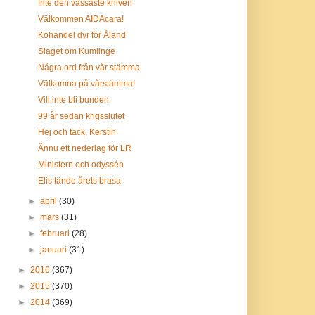
Inte den vassaste kniven
Välkommen AIDAcara!
Kohandel dyr för Åland
Slaget om Kumlinge
Några ord från vår stämma
Välkomna på vårstämma!
Vill inte bli bunden
99 år sedan krigsslutet
Hej och tack, Kerstin
Ännu ett nederlag för LR
Ministern och odyssén
Elis tände årets brasa
►
april
(30)
►
mars
(31)
►
februari
(28)
►
januari
(31)
►
2016
(367)
►
2015
(370)
►
2014
(369)