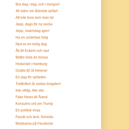
Bra dag i dag; och i morgon!
48 sidor om åländsk sjöfart
Att inte leva som man lär
Jepp, dags för ny vecka
Jepp, matchdag igen!
Ha en underbar helg
Njut av en ledig dag
Åk till Eckerö och njut
Bättre leda än bossa
Historiskt i Hamburg
Grattis till St Helena!
En dag för sjöfarten
Trettiofem år sedan bragden!
Inte viktig, lille vän
Fake News till Åland
Konsulns ord om Trump
En politisk ninja
Farväl och tack, Koivisto
Mobbarna på Facebook