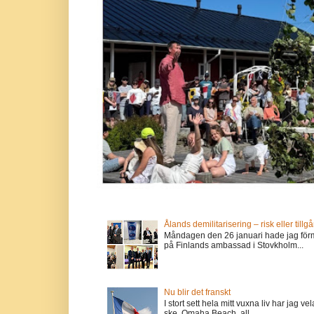
Ålands demilitarisering – risk eller tillg
Måndagen den 26 januari hade jag förm
på Finlands ambassad i Stovkholm...
Nu blir det franskt
I stort sett hela mitt vuxna liv har jag
ske. Omaha Beach, all...