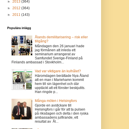
►
2013
(364)
►
2012
(364)
►
2011
(143)
Populära inlägg
Ålands demilitarisering – risk eller
tillgång?
Måndagen den 26 januari hade
jag förmånen att inleda ett
seminarium arrangerat av
Samfundet Sverige-Finland på
Finlands ambassad i Stovkholm...
Vad var viktigare än kulhålet?
Häromdagen berättade Nya Åland
att en man i Mariehamn kommit
hem till sin lägenhet och där
upptäckt att ett fönster beskjutits.
Han ringde p...
Många möten i Helsingfors
Gjorde en avstickare till
Helsingfors i går för att ta pulsen
på riksdagen och delta i den ryska
ambassadens julfirande, ett
resultat av Ål...