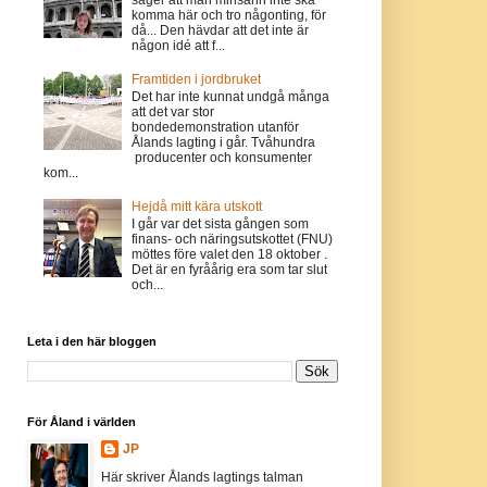
komma här och tro någonting, för
då... Den hävdar att det inte är
någon idé att f...
Framtiden i jordbruket
Det har inte kunnat undgå många
att det var stor
bondedemonstration utanför
Ålands lagting i går. Tvåhundra
producenter och konsumenter
kom...
Hejdå mitt kära utskott
I går var det sista gången som
finans- och näringsutskottet (FNU)
möttes före valet den 18 oktober .
Det är en fyråårig era som tar slut
och...
Leta i den här bloggen
För Åland i världen
JP
Här skriver Ålands lagtings talman