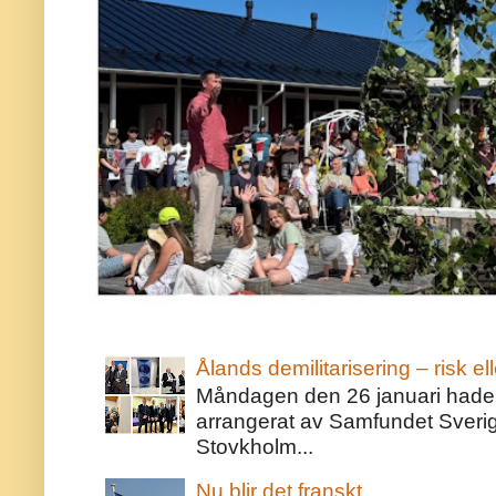
Ålands demilitarisering – risk ell
Måndagen den 26 januari hade j
arrangerat av Samfundet Sveri
Stovkholm...
Nu blir det franskt