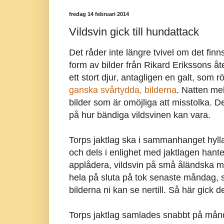
fredag 14 februari 2014
Vildsvin gick till hundattack
Det råder inte längre tvivel om det finn
form av bilder från Rikard Erikssons å
ett stort djur, antagligen en galt, som r
ganska svårtydda, bilderna
. Natten m
bilder som är omöjliga att misstolka.
på hur bändiga vildsvinen kan vara.
Torps jaktlag ska i sammanhanget hyllas
och dels i enlighet med jaktlagen hant
applådera, vildsvin på små åländska mar
hela på sluta på tok senaste måndag,
bilderna ni kan se nertill. Så här gick det
Torps jaktlag samlades snabbt på månd