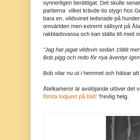
synnerligen berättigat. Det skulle senar
partierna vilket krävde tio stygn hos 
bara en, vildsvinet ledsnade på hundens 
omvärlden men extremt sällsynt på Åla
rakbladsvassa och kan ställa till med 
”Jag har jagat vildsvin sedan 1988 men
Bob pigg och redo för nya äventyr igen”
Bob vilar nu ut i hemmet och hälsar att 
Åtelkameror är avslöjande utöver det v
första lodjuret på bild!
Trevlig helg.