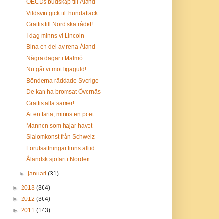
OECDs budskap till Åland
Vildsvin gick till hundattack
Grattis till Nordiska rådet!
I dag minns vi Lincoln
Bina en del av rena Åland
Några dagar i Malmö
Nu går vi mot ligaguld!
Bönderna räddade Sverige
De kan ha bromsat Övernäs
Grattis alla samer!
Ät en tårta, minns en poet
Mannen som hajar havet
Slalomkonst från Schweiz
Förutsättningar finns alltid
Åländsk sjöfart i Norden
►
januari
(31)
►
2013
(364)
►
2012
(364)
►
2011
(143)