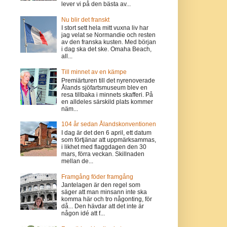
lever vi på den bästa av...
Nu blir det franskt
I stort sett hela mitt vuxna liv har
jag velat se Normandie och resten
av den franska kusten. Med början
i dag ska det ske. Omaha Beach,
all...
Till minnet av en kämpe
Premiärturen till det nyrenoverade
Ålands sjöfartsmuseum blev en
resa tillbaka i minnets skafferi. På
en alldeles särskild plats kommer
näm...
104 år sedan Ålandskonventionen
I dag är det den 6 april, ett datum
som förtjänar att uppmärksammas,
i likhet med flaggdagen den 30
mars, förra veckan. Skillnaden
mellan de...
Framgång föder framgång
Jantelagen är den regel som
säger att man minsann inte ska
komma här och tro någonting, för
då... Den hävdar att det inte är
någon idé att f...