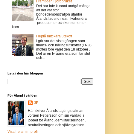
Framtiden i jordbruket
Det har inte kunnat undgå många
att det var stor
bondedemonstration utanför
Ålands lagting i går. Tvåhundra
producenter och konsumenter
kom...
Hejdå mitt kära utskott
I går var det sista gången som
finans- och näringsutskottet (FNU)
möttes före valet den 18 oktober .
Det är en fyråårig era som tar slut
och...
Leta i den här bloggen
För Åland i världen
JP
Här skriver Ålands lagtings talman
Jörgen Pettersson om sin vardag, i
jobbet för Åland, demilitariseringen,
neutraliseringen och självstyrelsen.
Visa hela min profil