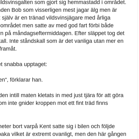
vildsvinsgalten som gjort sig hemmastadd i området.
den Bob som visserligen mest jagar älg men är
 själv är en tränad vildsvinsjägare med årliga
på området men satte av med god fart förbi både
ern på måndagseftermiddagen. Efter släppet tog det
l. Inte ståndskall som är det vanliga utan mer en
framåt.
et snabba upptaget:
n”, förklarar han.
n intill maten kletats in med just tjära för att göra
om inte gnider kroppen mot ett fint träd finns
ter bort varpå Kent satte sig i bilen och följde
llbaka vilket är extremt ovanligt, men den här gången