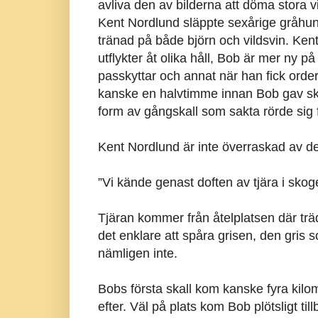
avliva den av bilderna att döma stora 
Kent Nordlund släppte sexårige gråhun
tränad på både björn och vildsvin. Kent
utflykter åt olika håll, Bob är mer ny 
passkyttar och annat när han fick ord
kanske en halvtimme innan Bob gav skal
form av gångskall som sakta rörde sig 
Kent Nordlund är inte överraskad av d
”Vi kände genast doften av tjära i skoge
Tjäran kommer från åtelplatsen där träde
det enklare att spåra grisen, den gris s
nämligen inte.
Bobs första skall kom kanske fyra kilome
efter. Väl på plats kom Bob plötsligt ti