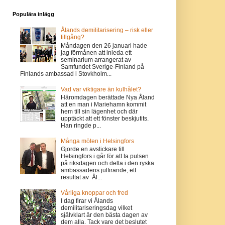
Populära inlägg
Ålands demilitarisering – risk eller
tillgång?
Måndagen den 26 januari hade
jag förmånen att inleda ett
seminarium arrangerat av
Samfundet Sverige-Finland på
Finlands ambassad i Stovkholm...
Vad var viktigare än kulhålet?
Häromdagen berättade Nya Åland
att en man i Mariehamn kommit
hem till sin lägenhet och där
upptäckt att ett fönster beskjutits.
Han ringde p...
Många möten i Helsingfors
Gjorde en avstickare till
Helsingfors i går för att ta pulsen
på riksdagen och delta i den ryska
ambassadens julfirande, ett
resultat av Ål...
Vårliga knoppar och fred
I dag firar vi Ålands
demilitariseringsdag vilket
självklart är den bästa dagen av
dem alla. Tack vare det beslutet