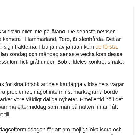
s vildsvin eller inte på Åland. De senaste bevisen i
telkamera i Hammarland, Torp, är stenhårda. Det är
ör sig i trakterna. I början av januari kom
de första,
ellan söndag och måndag senaste vecka kom dessa
 Dessutom fick gråhunden Bob alldeles konkret smaka
 för sina försök att dels kartlägga vildsvinets vägar
era problemet, något inte minst markägarna borde
ker vore väldigt dåliga nyheter. Emellertid höll det
 samma eftermiddag som man på natten innan fått
 till.
agseftermiddagen för att om möjligt lokalisera och