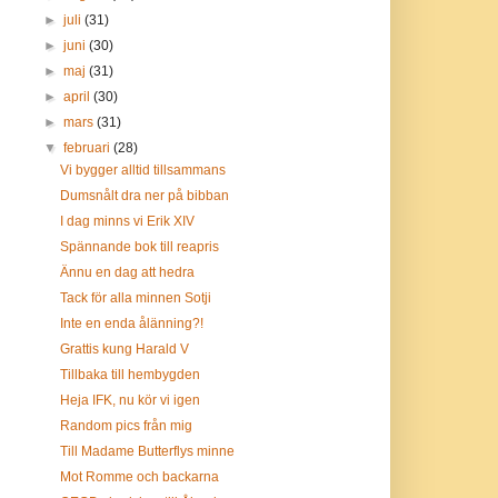
►
juli
(31)
►
juni
(30)
►
maj
(31)
►
april
(30)
►
mars
(31)
▼
februari
(28)
Vi bygger alltid tillsammans
Dumsnålt dra ner på bibban
I dag minns vi Erik XIV
Spännande bok till reapris
Ännu en dag att hedra
Tack för alla minnen Sotji
Inte en enda ålänning?!
Grattis kung Harald V
Tillbaka till hembygden
Heja IFK, nu kör vi igen
Random pics från mig
Till Madame Butterflys minne
Mot Romme och backarna