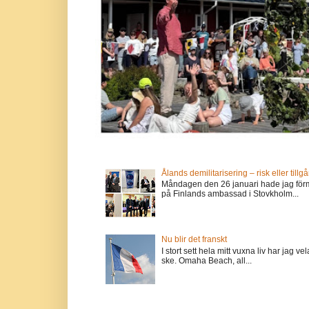
Ålands demilitarisering – risk eller tillg
Måndagen den 26 januari hade jag förm
på Finlands ambassad i Stovkholm...
Nu blir det franskt
I stort sett hela mitt vuxna liv har jag
ske. Omaha Beach, all...