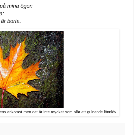
 på mina ögon
a:
är borta.
tens ankomst men det är inte mycket som slår ett gulnande lönnlöv.