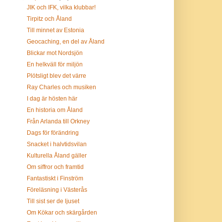
JIK och IFK, vilka klubbar!
Tirpitz och Åland
Till minnet av Estonia
Geocaching, en del av Åland
Blickar mot Nordsjön
En helkväll för miljön
Plötsligt blev det värre
Ray Charles och musiken
I dag är hösten här
En historia om Åland
Från Arlanda till Orkney
Dags för förändring
Snacket i halvtidsvilan
Kulturella Åland gäller
Om siffror och framtid
Fantastiskt i Finström
Föreläsning i Västerås
Till sist ser de ljuset
Om Kökar och skärgården