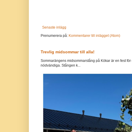
Senaste inlägg
Prenumerera på:
Kommentarer till inlägget (Atom)
Trevlig midsommar till alla!
Sommarängens midsommarstång på Kökar är en fest för g
nödvändiga. Stången k...