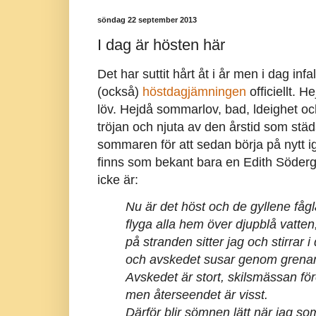
söndag 22 september 2013
I dag är hösten här
Det har suttit hårt åt i år men i dag inf
(också)
höstdagjämningen
officiellt. H
löv. Hejdå sommarlov, bad, ldeighet oc
tröjan och njuta av den årstid som städ
sommaren för att sedan börja på nytt 
finns som bekant bara en Edith Söderg
icke är:
Nu är det höst och de gyllene fåg
flyga alla hem över djupblå vatten
på stranden sitter jag och stirrar i 
och avskedet susar genom grena
Avskedet är stort, skilsmässan fö
men återseendet är visst.
Därför blir sömnen lätt när jag 