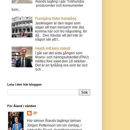
Ålands lagting i går. Tvåhundra
producenter och konsumenter
kom...
Framgång föder framgång
Jantelagen är den regel som
säger att man minsann inte ska
komma här och tro någonting, för
då... Den hävdar att det inte är
någon idé att f...
Hejdå mitt kära utskott
I går var det sista gången som
finans- och näringsutskottet (FNU)
möttes före valet den 18 oktober .
Det är en fyråårig era som tar slut
och...
Leta i den här bloggen
För Åland i världen
JP
Här skriver Ålands lagtings talman
Jörgen Pettersson om sin vardag, i
jobbet för Åland, demilitariseringen,