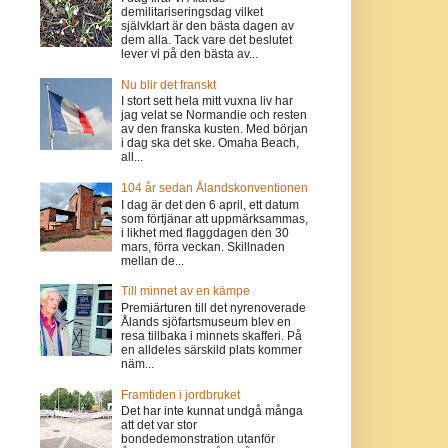
demilitariseringsdag vilket
självklart är den bästa dagen av
dem alla. Tack vare det beslutet
lever vi på den bästa av...
Nu blir det franskt
I stort sett hela mitt vuxna liv har
jag velat se Normandie och resten
av den franska kusten. Med början
i dag ska det ske. Omaha Beach,
all...
104 år sedan Ålandskonventionen
I dag är det den 6 april, ett datum
som förtjänar att uppmärksammas,
i likhet med flaggdagen den 30
mars, förra veckan. Skillnaden
mellan de...
Till minnet av en kämpe
Premiärturen till det nyrenoverade
Ålands sjöfartsmuseum blev en
resa tillbaka i minnets skafferi. På
en alldeles särskild plats kommer
näm...
Framtiden i jordbruket
Det har inte kunnat undgå många
att det var stor
bondedemonstration utanför