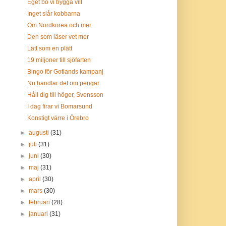
Eget bo vi bygga vill
Inget slår kobbarna
Om Nordkorea och mer
Den som läser vet mer
Lätt som en plätt
19 miljoner till sjöfarten
Bingo för Gotlands kampanj
Nu handlar det om pengar
Håll dig till höger, Svensson
I dag firar vi Bomarsund
Konstigt värre i Örebro
►
augusti
(31)
►
juli
(31)
►
juni
(30)
►
maj
(31)
►
april
(30)
►
mars
(30)
►
februari
(28)
►
januari
(31)