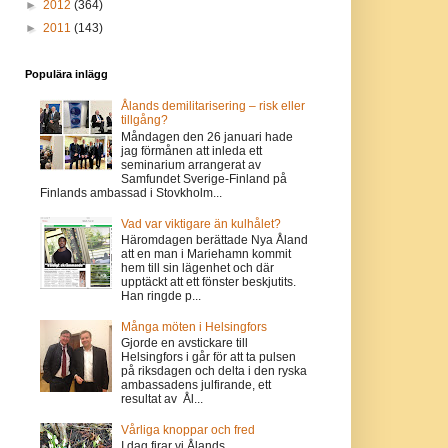
►
2012
(364)
►
2011
(143)
Populära inlägg
Ålands demilitarisering – risk eller
tillgång?
Måndagen den 26 januari hade
jag förmånen att inleda ett
seminarium arrangerat av
Samfundet Sverige-Finland på
Finlands ambassad i Stovkholm...
Vad var viktigare än kulhålet?
Häromdagen berättade Nya Åland
att en man i Mariehamn kommit
hem till sin lägenhet och där
upptäckt att ett fönster beskjutits.
Han ringde p...
Många möten i Helsingfors
Gjorde en avstickare till
Helsingfors i går för att ta pulsen
på riksdagen och delta i den ryska
ambassadens julfirande, ett
resultat av Ål...
Vårliga knoppar och fred
I dag firar vi Ålands