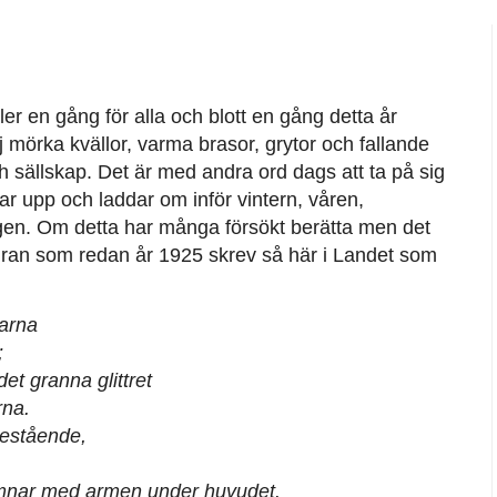
aller en gång för alla och blott en gång detta år
ej mörka kvällor, varma brasor, grytor och fallande
h sällskap. Det är med andra ord dags att ta på sig
ar upp och laddar om inför vintern, våren,
igen. Om detta har många försökt berätta men det
ran som redan år 1925 skrev så här i Landet som
larna
;
det granna glittret
rna.
restående,
somnar med armen under huvudet.