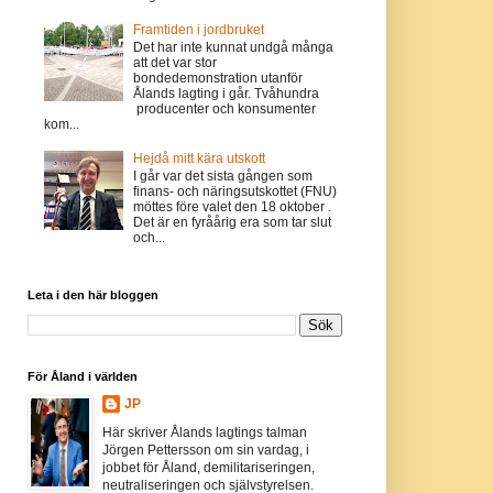
Framtiden i jordbruket
Det har inte kunnat undgå många
att det var stor
bondedemonstration utanför
Ålands lagting i går. Tvåhundra
producenter och konsumenter
kom...
Hejdå mitt kära utskott
I går var det sista gången som
finans- och näringsutskottet (FNU)
möttes före valet den 18 oktober .
Det är en fyråårig era som tar slut
och...
Leta i den här bloggen
För Åland i världen
JP
Här skriver Ålands lagtings talman
Jörgen Pettersson om sin vardag, i
jobbet för Åland, demilitariseringen,
neutraliseringen och självstyrelsen.