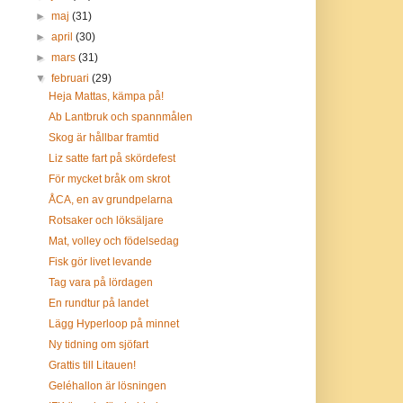
►
maj
(31)
►
april
(30)
►
mars
(31)
▼
februari
(29)
Heja Mattas, kämpa på!
Ab Lantbruk och spannmålen
Skog är hållbar framtid
Liz satte fart på skördefest
För mycket bråk om skrot
ÅCA, en av grundpelarna
Rotsaker och löksäljare
Mat, volley och födelsedag
Fisk gör livet levande
Tag vara på lördagen
En rundtur på landet
Lägg Hyperloop på minnet
Ny tidning om sjöfart
Grattis till Litauen!
Geléhallon är lösningen