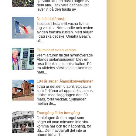
självklart är den bästa dagen av
dem alla. Tack vare det beslutet
lever vi på den bästa av...
Nu blir det franskt
I stort sett hela mitt vuxna liv har
jag velat se Normandie och resten
av den franska kusten. Med början
i dag ska det ske. Omaha Beach,
all...
Till minnet av en kämpe
Premiärturen till det nyrenoverade
Ålands sjöfartsmuseum blev en
resa tillbaka i minnets skafferi. På
en alldeles särskild plats kommer
näm...
104 år sedan Ålandskonventionen
I dag är det den 6 april, ett datum
som förtjänar att uppmärksammas,
i likhet med flaggdagen den 30
mars, förra veckan. Skillnaden
mellan de...
Framgång föder framgång
Jantelagen är den regel som
säger att man minsann inte ska
komma här och tro någonting, för
då... Den hävdar att det inte är
någon idé att f...