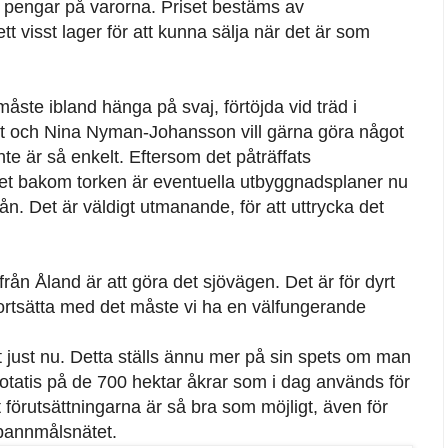
pengar på varorna. Priset bestäms av
t visst lager för att kunna sälja när det är som
ste ibland hänga på svaj, förtöjda vid träd i
alt och Nina Nyman-Johansson vill gärna göra något
te är så enkelt. Eftersom det påträffats
et bakom torken är eventuella utbyggnadsplaner nu
n. Det är väldigt utmanande, för att uttrycka det
rån Åland är att göra det sjövägen. Det är för dyrt
fortsätta med det måste vi ha en välfungerande
ust nu. Detta ställs ännu mer på sin spets om man
otatis på de 700 hektar åkrar som i dag används för
tt förutsättningarna är så bra som möjligt, även för
spannmålsnätet.