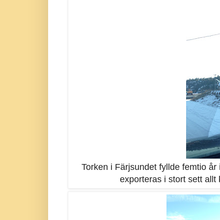
Torken i Färjsundet fyllde femtio år 
exporteras i stort sett al