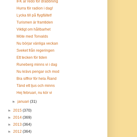
IFK är redo för drabbning
Hurra för radion i dag!
Lycka till på flygfältet!
Turismen är framtiden
Viktigt om hållbarhet
Möte med Torvalds
Nu börjar vänliga veckan
Sveket från regeringen
Ett tecken för tiden
Runeberg minns vi i dag
Nu krävs pengar och mod
Bra siffror för hela Åland
Tänd ett ljus och minns
Hej februari, nu kör vi
►
januari
(31)
►
2015
(370)
►
2014
(369)
►
2013
(364)
►
2012
(364)