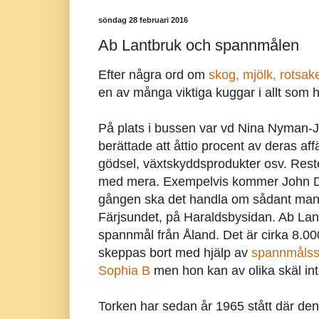
söndag 28 februari 2016
Ab Lantbruk och spannmålen
Efter några ord om
skog, mjölk, rotsake
en av många viktiga kuggar i allt som 
På plats i bussen var vd Nina Nyman-
berättade att åttio procent av deras aff
gödsel, växtskyddsprodukter osv. Reste
med mera. Exempelvis kommer John Dee
gången ska det handla om sådant man 
Färjsundet, på Haraldsbysidan. Ab Lant
spannmål från Åland. Det är cirka 8.0
skeppas bort med hjälp av
spannmålss
Sophia B
men hon kan av olika skäl inte 
Torken har sedan år 1965 stått där den 