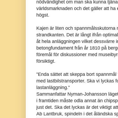
nödvändighet om man ska kunna tjäna 
världsmarknaden och det gäller att ha et
högst.
Kajen är liten och spannmålsskutorna må
strandkanten. Det är långt ifrån optim
åt hela anläggningen vilket dessvärre in
betongfundament från år 1810 på berg
föremål för diskussioner med museibyrå
försiktigt.
”Enda sättet att skeppa bort spannmål f
med lastbilstransporter. Ska vi lyckas 
lastanläggning.”
Sammanfattar Nyman-Johansson läget j
i framtiden måste odla annat än chipsp
just det. Ska det lyckas är det viktigt a
Ab Lantbruk, spindeln i det åländska 