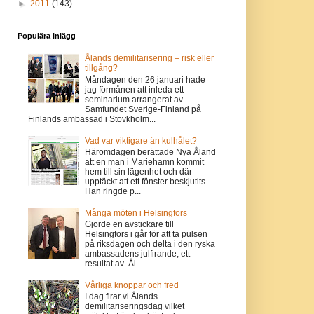
►
2011
(143)
Populära inlägg
Ålands demilitarisering – risk eller
tillgång?
Måndagen den 26 januari hade
jag förmånen att inleda ett
seminarium arrangerat av
Samfundet Sverige-Finland på
Finlands ambassad i Stovkholm...
Vad var viktigare än kulhålet?
Häromdagen berättade Nya Åland
att en man i Mariehamn kommit
hem till sin lägenhet och där
upptäckt att ett fönster beskjutits.
Han ringde p...
Många möten i Helsingfors
Gjorde en avstickare till
Helsingfors i går för att ta pulsen
på riksdagen och delta i den ryska
ambassadens julfirande, ett
resultat av Ål...
Vårliga knoppar och fred
I dag firar vi Ålands
demilitariseringsdag vilket