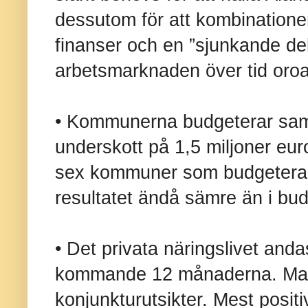
dessutom för att
kombinationen
finanser och en ”sjunkande de
arbetsmarknaden över tid oro
• Kommunerna budgeterar sa
underskott på 1,5 miljoner euro
sex kommuner som budgeterar f
resultatet ändå sämre än i bu
• Det privata näringslivet and
kommande 12 månaderna. Man 
konjunkturutsikter. Mest posi