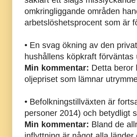
såklart ett slags misslyckande m
omkringliggande områden han
arbetslöshetsprocent som är f
• En svag ökning av den priv
hushållens köpkraft förväntas 
Min kommentar:
Detta beror 
oljepriset som lämnar utrymme 
• Befolkningstillväxten är forts
personer 2014) och betydligt s
Min kommentar:
Bland de all
inflyttning är något alla länder