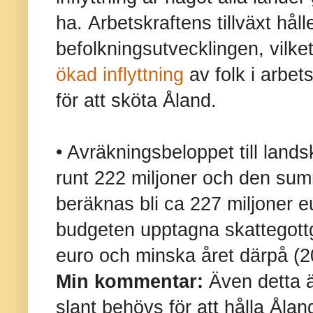
ha.
Arbetskraftens tillväxt hål
befolkningsutvecklingen, vilke
ökad inflyttning
av folk i arbet
för att sköta Åland.
• Avräkningsbeloppet till lands
runt 222 miljoner och den su
beräknas bli ca 227 miljoner e
budgeten upptagna skattegottg
euro och minska året därpå (2
Min kommentar:
Även detta ä
slant behövs för att hålla Åla