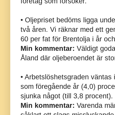
företag som försöker.
• Oljepriset bedöms ligga und
två åren. Vi räknar med ett g
60 per fat för Brentolja i år o
Min kommentar:
Väldigt goda
Åland där oljeberoendet är stort 
• Arbetslöshetsgraden väntas 
som föregående år (4,0) procen
sjunka något (till 3,8 procent).
Min kommentar:
Varenda män