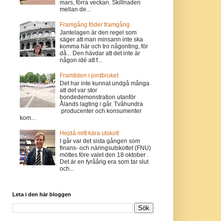
mars, förra veckan. Skillnaden
mellan de...
Framgång föder framgång
Jantelagen är den regel som
säger att man minsann inte ska
komma här och tro någonting, för
då... Den hävdar att det inte är
någon idé att f...
Framtiden i jordbruket
Det har inte kunnat undgå många
att det var stor
bondedemonstration utanför
Ålands lagting i går. Tvåhundra
producenter och konsumenter
kom...
Hejdå mitt kära utskott
I går var det sista gången som
finans- och näringsutskottet (FNU)
möttes före valet den 18 oktober .
Det är en fyråårig era som tar slut
och...
Leta i den här bloggen