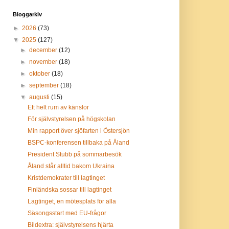
Bloggarkiv
►
2026
(73)
▼
2025
(127)
►
december
(12)
►
november
(18)
►
oktober
(18)
►
september
(18)
▼
augusti
(15)
Ett helt rum av känslor
För självstyrelsen på högskolan
Min rapport över sjöfarten i Östersjön
BSPC-konferensen tillbaka på Åland
President Stubb på sommarbesök
Åland står alltid bakom Ukraina
Kristdemokrater till lagtinget
Finländska sossar till lagtinget
Lagtinget, en mötesplats för alla
Säsongsstart med EU-frågor
Bildextra: självstyrelsens hjärta