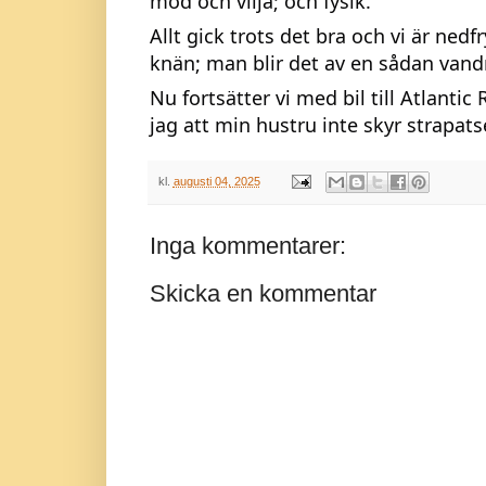
mod och vilja; och fysik.
Allt gick trots det bra och vi är ne
knän; man blir det av en sådan vandri
Nu fortsätter vi med bil till Atlantic 
jag att min hustru inte skyr strapats
kl.
augusti 04, 2025
Inga kommentarer:
Skicka en kommentar