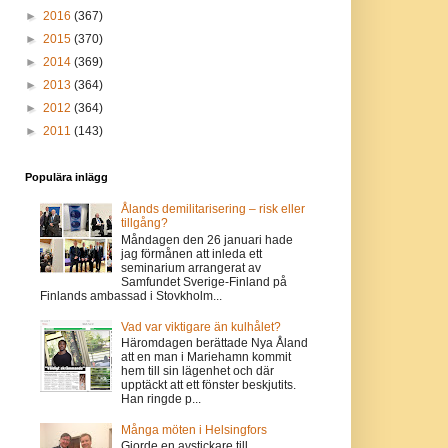
►
2016
(367)
►
2015
(370)
►
2014
(369)
►
2013
(364)
►
2012
(364)
►
2011
(143)
Populära inlägg
Ålands demilitarisering – risk eller
tillgång?
Måndagen den 26 januari hade
jag förmånen att inleda ett
seminarium arrangerat av
Samfundet Sverige-Finland på
Finlands ambassad i Stovkholm...
Vad var viktigare än kulhålet?
Häromdagen berättade Nya Åland
att en man i Mariehamn kommit
hem till sin lägenhet och där
upptäckt att ett fönster beskjutits.
Han ringde p...
Många möten i Helsingfors
Gjorde en avstickare till