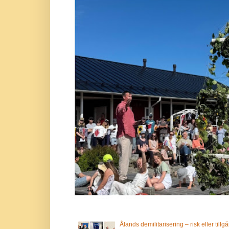
Ålands demilitarisering – risk eller tillg