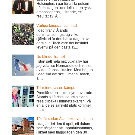
Helsingfors i går för att ta pulsen
på riksdagen och delta i den ryska
ambassadens julfirande, ett
resultat av Ål...
Vårliga knoppar och fred
I dag firar vi Ålands
demilitariseringsdag vilket
självklart är den bästa dagen av
dem alla. Tack vare det beslutet
lever vi på den bästa av...
Nu blir det franskt
I stort sett hela mitt vuxna liv har
jag velat se Normandie och resten
av den franska kusten. Med början
i dag ska det ske. Omaha Beach,
all...
Till minnet av en kämpe
Premiärturen till det nyrenoverade
Ålands sjöfartsmuseum blev en
resa tillbaka i minnets skafferi. På
en alldeles särskild plats kommer
näm...
104 år sedan Ålandskonventionen
I dag är det den 6 april, ett datum
som förtjänar att uppmärksammas,
i likhet med flaggdagen den 30