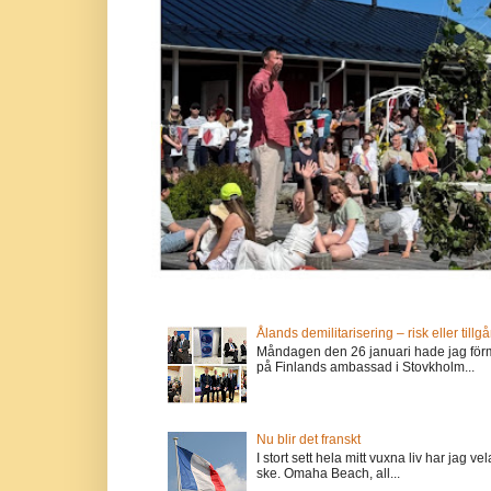
Ålands demilitarisering – risk eller tillg
Måndagen den 26 januari hade jag förm
på Finlands ambassad i Stovkholm...
Nu blir det franskt
I stort sett hela mitt vuxna liv har jag
ske. Omaha Beach, all...