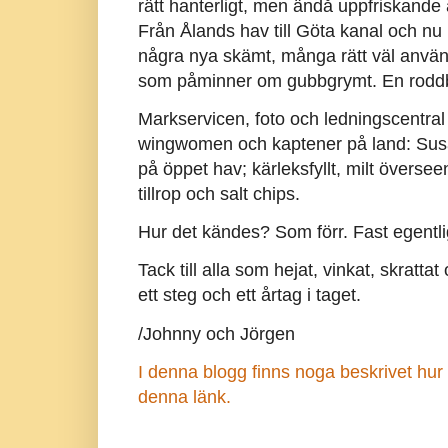
rätt hanterligt, men ändå uppfriskande at
Från Ålands hav till Göta kanal och n
några nya skämt, många rätt väl använd
som påminner om gubbgrymt. En roddbåt ä
Markservicen, foto och ledningscentral 
wingwomen och kaptener på land: Susa
på öppet hav; kärleksfyllt, milt övers
tillrop och salt chips.
Hur det kändes? Som förr. Fast egentli
Tack till alla som hejat, vinkat, skrattat
ett steg och ett årtag i taget.
/Johnny och Jörgen
I denna blogg finns noga beskrivet hur t
denna länk.