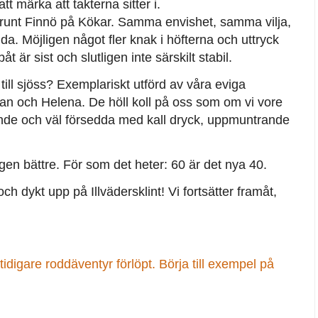
t märka att takterna sitter i.
u runt Finnö på Kökar. Samma envishet, samma vilja,
a. Möjligen något fler knak i höfterna och uttryck
r sist och slutligen inte särskilt stabil.
till sjöss? Exemplariskt utförd av våra eviga
n och Helena. De höll koll på oss som om vi vore
eende och väl försedda med kall dryck, uppmuntrande
gen bättre. För som det heter: 60 är det nya 40.
 och dykt upp på Illvädersklint! Vi fortsätter framåt,
idigare roddäventyr förlöpt. Börja till exempel på