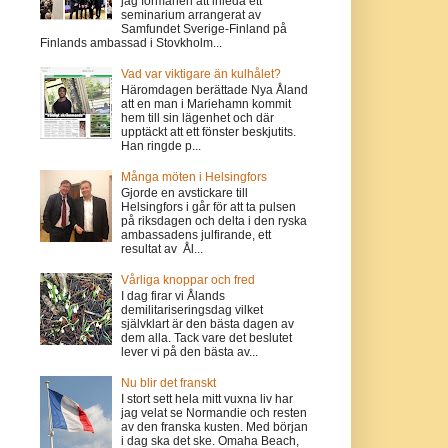
jag förmånen att inleda ett
seminarium arrangerat av
Samfundet Sverige-Finland på
Finlands ambassad i Stovkholm...
Vad var viktigare än kulhålet?
Häromdagen berättade Nya Åland
att en man i Mariehamn kommit
hem till sin lägenhet och där
upptäckt att ett fönster beskjutits.
Han ringde p...
Många möten i Helsingfors
Gjorde en avstickare till
Helsingfors i går för att ta pulsen
på riksdagen och delta i den ryska
ambassadens julfirande, ett
resultat av Ål...
Vårliga knoppar och fred
I dag firar vi Ålands
demilitariseringsdag vilket
självklart är den bästa dagen av
dem alla. Tack vare det beslutet
lever vi på den bästa av...
Nu blir det franskt
I stort sett hela mitt vuxna liv har
jag velat se Normandie och resten
av den franska kusten. Med början
i dag ska det ske. Omaha Beach,