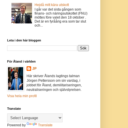
Hejdå mitt kära utskott
I går var det sista gången som
finans- och näringsutskottet (FNU)
möttes före valet den 18 oktober .
Det är en fyråårig era som tar slut
och...
Leta i den här bloggen
För Åland i världen
JP
Här skriver Ålands lagtings talman
Jörgen Pettersson om sin vardag, i
jobbet för Åland, demilitariseringen,
neutraliseringen och självstyrelsen.
Visa hela min profil
Translate
Powered by
Translate