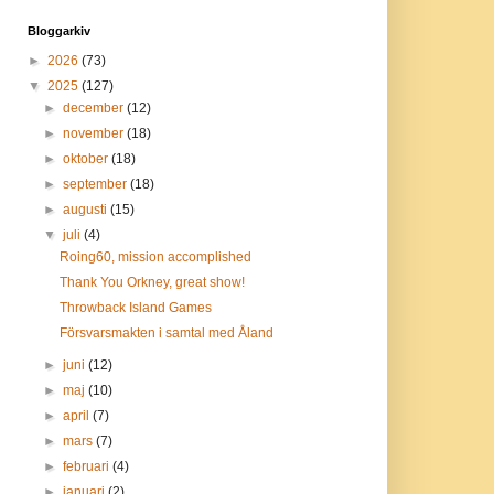
Bloggarkiv
►
2026
(73)
▼
2025
(127)
►
december
(12)
►
november
(18)
►
oktober
(18)
►
september
(18)
►
augusti
(15)
▼
juli
(4)
Roing60, mission accomplished
Thank You Orkney, great show!
Throwback Island Games
Försvarsmakten i samtal med Åland
►
juni
(12)
►
maj
(10)
►
april
(7)
►
mars
(7)
►
februari
(4)
►
januari
(2)