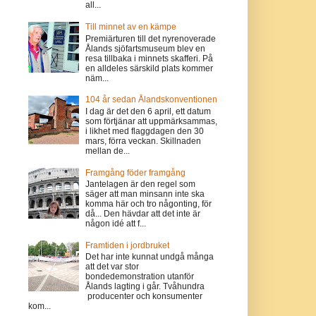
all...
Till minnet av en kämpe
Premiärturen till det nyrenoverade
Ålands sjöfartsmuseum blev en
resa tillbaka i minnets skafferi. På
en alldeles särskild plats kommer
näm...
104 år sedan Ålandskonventionen
I dag är det den 6 april, ett datum
som förtjänar att uppmärksammas,
i likhet med flaggdagen den 30
mars, förra veckan. Skillnaden
mellan de...
Framgång föder framgång
Jantelagen är den regel som
säger att man minsann inte ska
komma här och tro någonting, för
då... Den hävdar att det inte är
någon idé att f...
Framtiden i jordbruket
Det har inte kunnat undgå många
att det var stor
bondedemonstration utanför
Ålands lagting i går. Tvåhundra
producenter och konsumenter
kom...