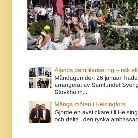
Ålands demilitarisering – risk ell
Måndagen den 26 januari hade j
arrangerat av Samfundet Sveri
Stovkholm...
Många möten i Helsingfors
Gjorde en avstickare till Helsing
och delta i den ryska ambassaden