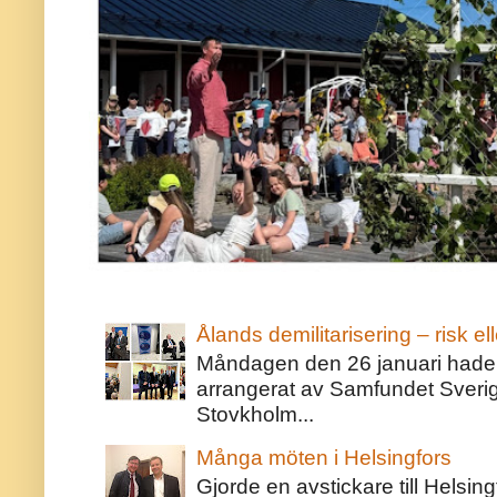
Ålands demilitarisering – risk ell
Måndagen den 26 januari hade j
arrangerat av Samfundet Sveri
Stovkholm...
Många möten i Helsingfors
Gjorde en avstickare till Helsing