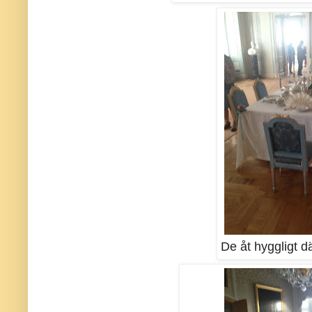
De åt hyggligt dä