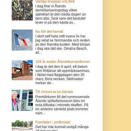
Vårliga knoppar och fred
I dag firar vi Ålands
demilitariseringsdag vilket
självklart är den bästa dagen av
dem alla. Tack vare det beslutet
lever vi på den bästa av...
Nu blir det franskt
I stort sett hela mitt vuxna liv har
jag velat se Normandie och resten
av den franska kusten. Med början
i dag ska det ske. Omaha Beach,
all...
104 år sedan Ålandskonventionen
I dag är det den 6 april, ett datum
som förtjänar att uppmärksammas,
i likhet med flaggdagen den 30
mars, förra veckan. Skillnaden
mellan de...
Till minnet av en kämpe
Premiärturen till det nyrenoverade
Ålands sjöfartsmuseum blev en
resa tillbaka i minnets skafferi. På
en alldeles särskild plats kommer
näm...
Framtiden i jordbruket
Det har inte kunnat undgå många
att det var stor