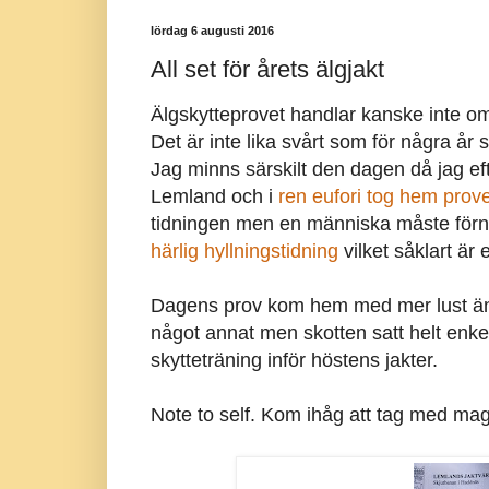
lördag 6 augusti 2016
All set för årets älgjakt
Älgskytteprovet handlar kanske inte om
Det är inte lika svårt som för några å
Jag minns särskilt den dagen då jag eft
Lemland och i
ren eufori tog hem prove
tidningen men en människa måste förny
härlig hyllningstidning
vilket såklart är e
Dagens prov kom hem med mer lust än sk
något annat men skotten satt helt enkelt
skytteträning inför höstens jakter.
Note to self. Kom ihåg att tag med mag