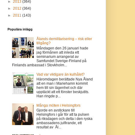
►
2013
(364)
►
2012
(364)
►
2011
(143)
Populära inlägg
Ålands demilitarisering – risk eller
tillgång?
Måndagen den 26 januari hade
jag förmånen att inleda ett
seminarium arrangerat av
Samfundet Sverige-Finland på
Finlands ambassad i Stovkholm...
Vad var viktigare än kulhålet?
Häromdagen berättade Nya Åland
att en man i Mariehamn kommit
hem till sin lägenhet och där
upptäckt att ett fönster beskjutits.
Han ringde p...
Många möten i Helsingfors
Gjorde en avstickare till
Helsingfors i går för att ta pulsen
på riksdagen och delta i den ryska
ambassadens julfirande, ett
resultat av Ål...