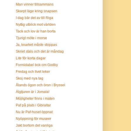
Man vinner tillsammans
Skarpt läge kring snapsen
I dag bär det av till Riga
Nyttig utblick mot världen
Tack och lov är han borta
Tjurigt möte i morse
Ja, knarket måste stoppas
Skriet stals och det är måndag
Lite för korta dagar
Formidabel bok om Godby
Fredag och livet leker
Skoj med nya tag
Ålands ögon och öron i Bryssel
Älgtjuren är i Jomala!
Möjligheter finns i maten
Paf på plats i Gibraltar
Nu är Paf-huset öppnat
Nyöppning för museer
Jakt bortom det vanliga