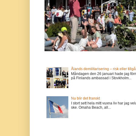
Ålands demilitarisering – risk eller tillg
Måndagen den 26 januari hade jag förm
på Finlands ambassad i Stovkholm...
Nu blir det franskt
I stort sett hela mitt vuxna liv har jag
ske. Omaha Beach, all...