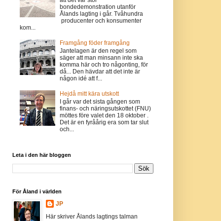
bondedemonstration utanför
Ålands lagting i går. Tvåhundra
producenter och konsumenter
kom...
Framgång föder framgång
Jantelagen är den regel som
säger att man minsann inte ska
komma här och tro någonting, för
då... Den hävdar att det inte är
någon idé att f...
Hejdå mitt kära utskott
I går var det sista gången som
finans- och näringsutskottet (FNU)
möttes före valet den 18 oktober .
Det är en fyråårig era som tar slut
och...
Leta i den här bloggen
För Åland i världen
JP
Här skriver Ålands lagtings talman