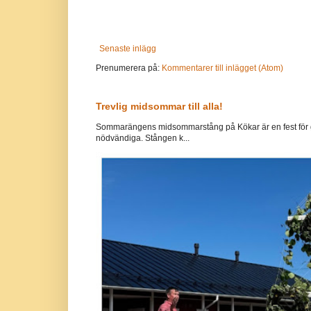
Senaste inlägg
Prenumerera på:
Kommentarer till inlägget (Atom)
Trevlig midsommar till alla!
Sommarängens midsommarstång på Kökar är en fest för g
nödvändiga. Stången k...