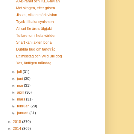
ÅAB-rånet och IKEA-hyllan
Mot skogen, efter grisen
Jisses, vilken mörk vision
Tryck tillbaka cynismen
All set för årets älgjakt
Tuffare ton i hela världen
Snart kan jakten börja
Dubbla bud om tandtråd
Ett misstag och Wild Bill dog
Yes, äntligen måndag!
►
juli
(31)
►
juni
(30)
►
maj
(31)
►
april
(30)
►
mars
(31)
►
februari
(29)
►
januari
(31)
►
2015
(370)
►
2014
(369)