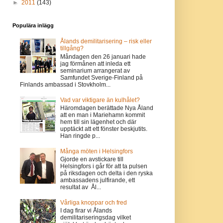
►
2011
(143)
Populära inlägg
Ålands demilitarisering – risk eller
tillgång?
Måndagen den 26 januari hade
jag förmånen att inleda ett
seminarium arrangerat av
Samfundet Sverige-Finland på
Finlands ambassad i Stovkholm...
Vad var viktigare än kulhålet?
Häromdagen berättade Nya Åland
att en man i Mariehamn kommit
hem till sin lägenhet och där
upptäckt att ett fönster beskjutits.
Han ringde p...
Många möten i Helsingfors
Gjorde en avstickare till
Helsingfors i går för att ta pulsen
på riksdagen och delta i den ryska
ambassadens julfirande, ett
resultat av Ål...
Vårliga knoppar och fred
I dag firar vi Ålands
demilitariseringsdag vilket