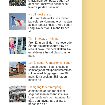
självklart är den bästa dagen av
dem alla. Tack vare det beslutet
lever vi på den bästa av...
Nu blir det franskt
I stort sett hela mitt vuxna liv har
jag velat se Normandie och resten
av den franska kusten. Med början
i dag ska det ske. Omaha Beach,
all...
Till minnet av en kämpe
Premiärturen till det nyrenoverade
Ålands sjöfartsmuseum blev en
resa tillbaka i minnets skafferi. På
en alldeles särskild plats kommer
näm...
104 år sedan Ålandskonventionen
I dag är det den 6 april, ett datum
som förtjänar att uppmärksammas,
i likhet med flaggdagen den 30
mars, förra veckan. Skillnaden
mellan de...
Framgång föder framgång
Jantelagen är den regel som
säger att man minsann inte ska
komma här och tro någonting, för
då... Den hävdar att det inte är
någon idé att f...