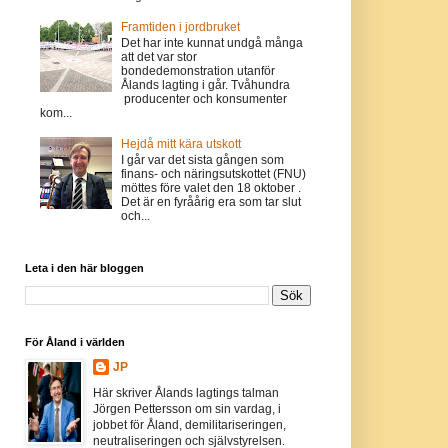
Framtiden i jordbruket
Det har inte kunnat undgå många
att det var stor
bondedemonstration utanför
Ålands lagting i går. Tvåhundra
producenter och konsumenter
kom...
Hejdå mitt kära utskott
I går var det sista gången som
finans- och näringsutskottet (FNU)
möttes före valet den 18 oktober .
Det är en fyråårig era som tar slut
och...
Leta i den här bloggen
För Åland i världen
JP
Här skriver Ålands lagtings talman
Jörgen Pettersson om sin vardag, i
jobbet för Åland, demilitariseringen,
neutraliseringen och självstyrelsen.