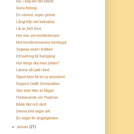
Nä, i dag blir det stabilt
Gone fishing
En nämnd, ingen glömd
Långt från det bekväma
I år är JAG först
Hör mer om mordbrännare
Mot mordbrännarens hembygd
Segway snart i trafiken
Ett hyllning till framgång
Hur länge ska man jobba?
Lämna vår jakt i fred
Öppet brev till en ny president
Dagens Outfit: Domarstilen
Stor eller liten är frågan
Förklenande om Thatcher
Både litet och stort
Denna bild säger allt
En seger för ängsligheten
►
januari
(27)