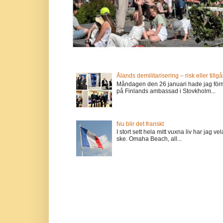
Ålands demilitarisering – risk eller tillg
Måndagen den 26 januari hade jag förm
på Finlands ambassad i Stovkholm...
Nu blir det franskt
I stort sett hela mitt vuxna liv har jag
ske. Omaha Beach, all...