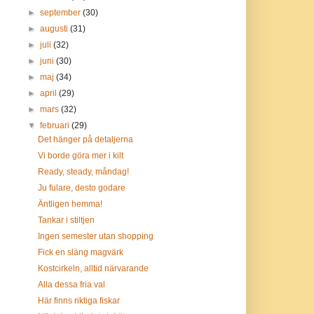
►
september
(30)
►
augusti
(31)
►
juli
(32)
►
juni
(30)
►
maj
(34)
►
april
(29)
►
mars
(32)
▼
februari
(29)
Det hänger på detaljerna
Vi borde göra mer i kilt
Ready, steady, måndag!
Ju fulare, desto godare
Äntligen hemma!
Tankar i stiltjen
Ingen semester utan shopping
Fick en släng magvärk
Kostcirkeln, alltid närvarande
Alla dessa fria val
Här finns riktiga fiskar