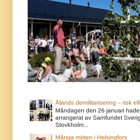
Ålands demilitarisering – risk ell
Måndagen den 26 januari hade j
arrangerat av Samfundet Sveri
Stovkholm...
Många möten i Helsingfors