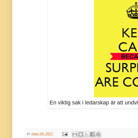
En viktig sak i ledarskap är att und
kl.
mars 04, 2017