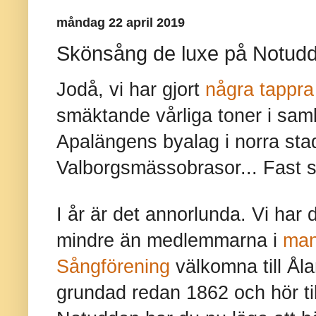
måndag 22 april 2019
Skönsång de luxe på Notud
Jodå, vi har gjort
några tappra
smäktande vårliga toner i sa
Apalängens byalag i norra sta
Valborgsmässobrasor... Fast sär
I år är det annorlunda. Vi har 
mindre än medlemmarna i
man
Sångförening
välkomna till Ål
grundad redan 1862 och hör till