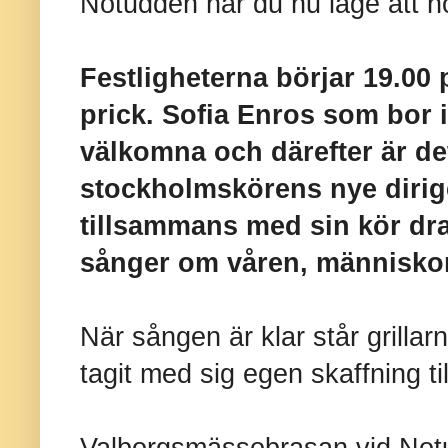
Notudden har du nu läge att hö
Festligheterna börjar 19.0
prick. Sofia Enros som bor i 
välkomna och därefter är de
stockholmskörens nye dirige
tillsammans med sin kör d
sånger om våren, människorna
När sången är klar står grillar
tagit med sig egen skaffning til
Valborgsmässobrasan vid Notu