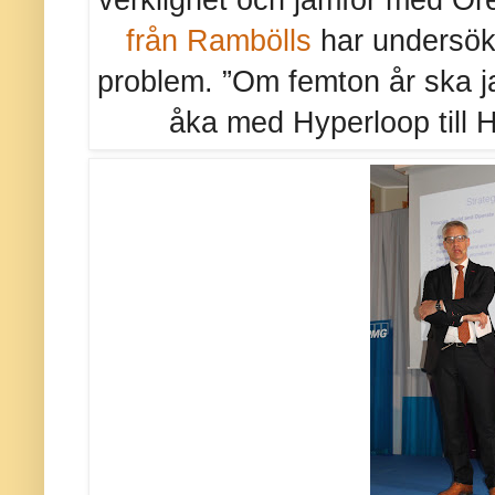
från Rambölls
har undersökt
problem. ”Om femton år ska j
åka med Hyperloop till H