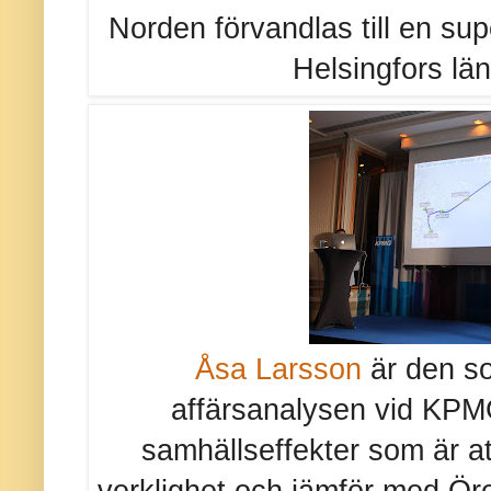
Norden förvandlas till en su
Helsingfors l
Åsa Larsson
är den so
affärsanalysen vid KPM
samhällseffekter som är at
verklighet och jämför med Ö