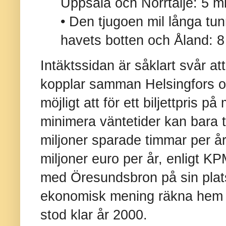
Uppsala och Norrtälje: 5 mi
• Den tjugoen mil långa tu
havets botten och Åland: 8 
Intäktssidan är såklart svår 
kopplar samman Helsingfors o
möjligt att för ett biljettpris 
minimera väntetider kan bara t
miljoner sparade timmar per å
miljoner euro per år, enligt K
med Öresundsbron på sin plat
ekonomisk mening räkna hem ef
stod klar år 2000.