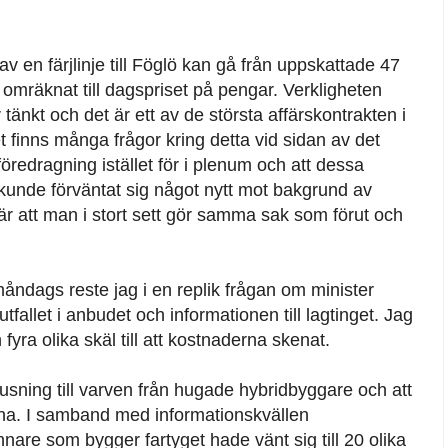
v en färjlinje till Föglö kan gå från uppskattade 47
r omräknat till dagspriset på pengar. Verkligheten
 tänkt och det är ett av de största affärskontrakten i
t finns många frågor kring detta vid sidan av det
föredragning istället för i plenum och att dessa
kunde förväntat sig något nytt mot bakgrund av
att man i stort sett gör samma sak som förut och
ndags reste jag i en replik frågan om minister
fallet i anbudet och informationen till lagtinget. Jag
 fyra olika skäl till att kostnaderna skenat.
 rusning till varven från hugade hybridbyggare och att
erna. I samband med informationskvällen
re som bygger fartyget hade vänt sig till 20 olika