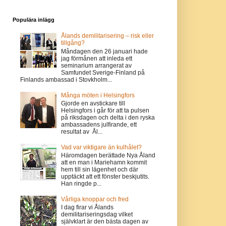
Populära inlägg
Ålands demilitarisering – risk eller
tillgång?
Måndagen den 26 januari hade
jag förmånen att inleda ett
seminarium arrangerat av
Samfundet Sverige-Finland på
Finlands ambassad i Stovkholm...
Många möten i Helsingfors
Gjorde en avstickare till
Helsingfors i går för att ta pulsen
på riksdagen och delta i den ryska
ambassadens julfirande, ett
resultat av Ål...
Vad var viktigare än kulhålet?
Häromdagen berättade Nya Åland
att en man i Mariehamn kommit
hem till sin lägenhet och där
upptäckt att ett fönster beskjutits.
Han ringde p...
Vårliga knoppar och fred
I dag firar vi Ålands
demilitariseringsdag vilket
självklart är den bästa dagen av