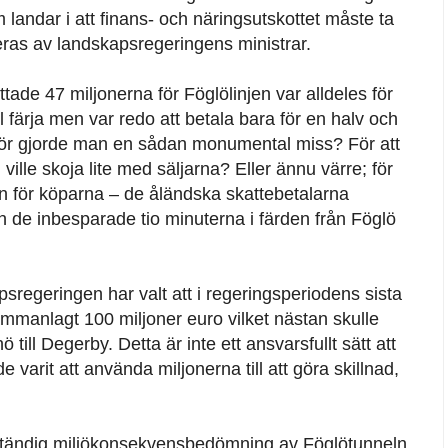
landar i att finans- och näringsutskottet måste ta
ras av landskapsregeringens ministrar.
ttade 47 miljonerna för Föglölinjen var alldeles för
hel färja men var redo att betala bara för en halv och
arför gjorde man en sådan monumental miss? För att
ville skoja lite med säljarna? Eller ännu värre; för
en för köparna – de åländska skattebetalarna
h de inbesparade tio minuterna i färden från Föglö
psregeringen har valt att i regeringsperiodens sista
ammanlagt 100 miljoner euro vilket nästan skulle
 till Degerby. Detta är inte ett ansvarsfullt sätt att
varit att använda miljonerna till att göra skillnad,
tändig miljökonsekvensbedömning av Föglötunneln