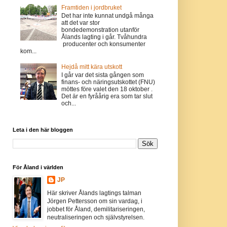
Framtiden i jordbruket
Det har inte kunnat undgå många
att det var stor
bondedemonstration utanför
Ålands lagting i går. Tvåhundra
producenter och konsumenter
kom...
Hejdå mitt kära utskott
I går var det sista gången som
finans- och näringsutskottet (FNU)
möttes före valet den 18 oktober .
Det är en fyråårig era som tar slut
och...
Leta i den här bloggen
För Åland i världen
JP
Här skriver Ålands lagtings talman
Jörgen Pettersson om sin vardag, i
jobbet för Åland, demilitariseringen,
neutraliseringen och självstyrelsen.