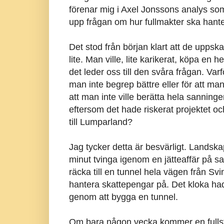
förenar mig i Axel Jonssons analys som 
upp frågan om hur fullmakter ska hante
Det stod från början klart att de uppska
lite. Man ville, lite karikerat, köpa en 
det leder oss till den svåra frågan. V
man inte begrep bättre eller för att man 
att man inte ville berätta hela sanning
eftersom det hade riskerat projektet oc
till Lumparland?
Jag tycker detta är besvärligt. Landska
minut tvinga igenom en jätteaffär på s
räcka till en tunnel hela vägen från Svinö
hantera skattepengar på. Det kloka hade 
genom att bygga en tunnel.
Om bara någon vecka kommer en fulls