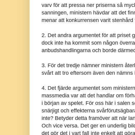
varv för att pressa ner priserna så myc
sanningen, ministern hävdar att det fi
menar att konkurrensen varit stenhård 
2. Det andra argumentet för att priset g
dock inte ha kommit som någon överrask
anbudshandlingarna och borde därmed h
3. För det tredje nämner ministern åt
svårt att tro eftersom även den nämns 
4. Det fjärde argumentet som ministern 
massmedia var att det handlar om förha
i början av spelet. För oss här i salen 
snärjigt och effekterna svårförutsägbar
inte? Betyder detta framöver att när
Och vice versa. Det ger en underlig bil
det gör det i vart fall inte enkelt att