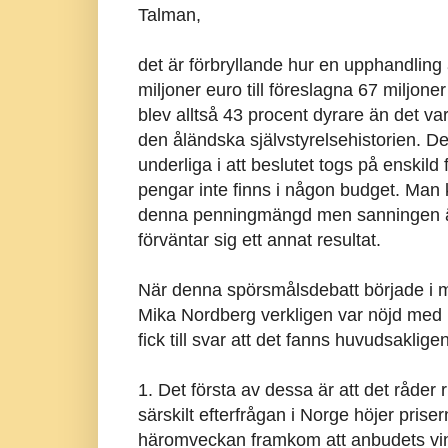
Talman,
det är förbryllande hur en upphandling a
miljoner euro till föreslagna 67 miljone
blev alltså 43 procent dyrare än det var
den åländska självstyrelsehistorien. De
underliga i att beslutet togs på enskild 
pengar inte finns i någon budget. Man 
denna penningmängd men sanningen är 
förväntar sig ett annat resultat.
När denna spörsmålsdebatt började i må
Mika Nordberg verkligen var nöjd med ut
fick till svar att det fanns huvudsakligen
1. Det första av dessa är att det råder
särskilt efterfrågan i Norge höjer pris
häromveckan framkom att anbudets vinna