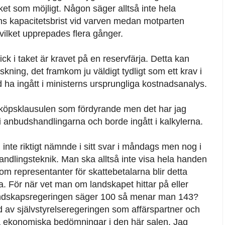
ket som möjligt. Någon säger alltså inte hela
nns kapacitetsbrist vid varven medan motparten
vilket upprepades flera gånger.
ick i taket är kravet på en reservfärja. Detta kan
ning, det framkom ju väldigt tydligt som ett krav i
a ingått i ministerns ursprungliga kostnadsanalys.
erköpsklausulen som fördyrande men det har jag
i anbudshandlingarna och borde ingått i kalkylerna.
inte riktigt nämnde i sitt svar i måndags men nog i
ndlingsteknik. Man ska alltså inte visa hela handen
som representanter för skattebetalarna blir detta
a. För när vet man om landskapet hittar på eller
 landskapsregeringen säger 100 så menar man 143?
d av självstyrelseregeringen som affärspartner och
 göra ekonomiska bedömningar i den här salen. Jag