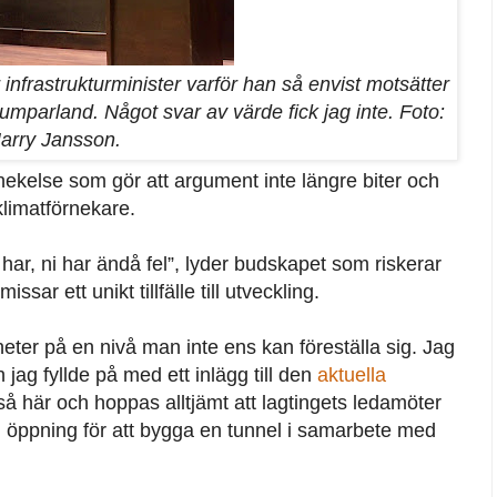
 infrastrukturminister varför han så envist motsätter
 Lumparland. Något svar av värde fick jag inte. Foto:
arry Jansson.
rnekelse som gör att argument inte längre biter och
limatförnekare.
 har, ni har ändå fel”, lyder budskapet som riskerar
sar ett unikt tillfälle till utveckling.
heter på en nivå man inte ens kan föreställa sig. Jag
 jag fyllde på med ett inlägg till den
aktuella
så här och hoppas alltjämt att lagtingets ledamöter
 en öppning för att bygga en tunnel i samarbete med