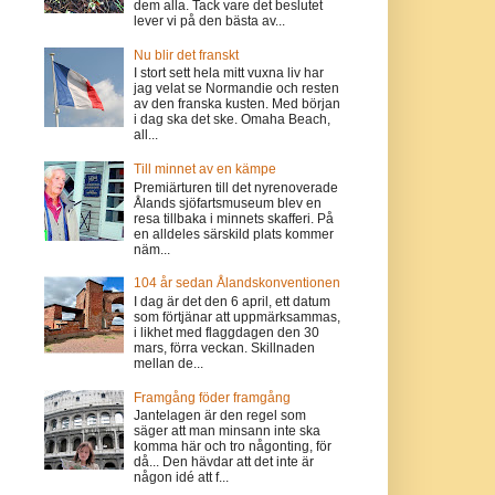
dem alla. Tack vare det beslutet
lever vi på den bästa av...
Nu blir det franskt
I stort sett hela mitt vuxna liv har
jag velat se Normandie och resten
av den franska kusten. Med början
i dag ska det ske. Omaha Beach,
all...
Till minnet av en kämpe
Premiärturen till det nyrenoverade
Ålands sjöfartsmuseum blev en
resa tillbaka i minnets skafferi. På
en alldeles särskild plats kommer
näm...
104 år sedan Ålandskonventionen
I dag är det den 6 april, ett datum
som förtjänar att uppmärksammas,
i likhet med flaggdagen den 30
mars, förra veckan. Skillnaden
mellan de...
Framgång föder framgång
Jantelagen är den regel som
säger att man minsann inte ska
komma här och tro någonting, för
då... Den hävdar att det inte är
någon idé att f...