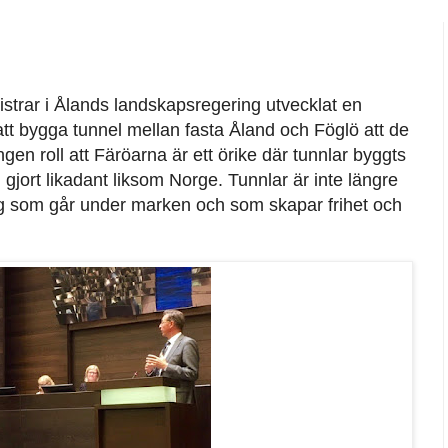
trar i Ålands landskapsregering utvecklat en
t bygga tunnel mellan fasta Åland och Föglö att de
 ingen roll att Färöarna är ett örike där tunnlar byggts
d gjort likadant liksom Norge. Tunnlar är inte längre
 väg som går under marken och som skapar frihet och