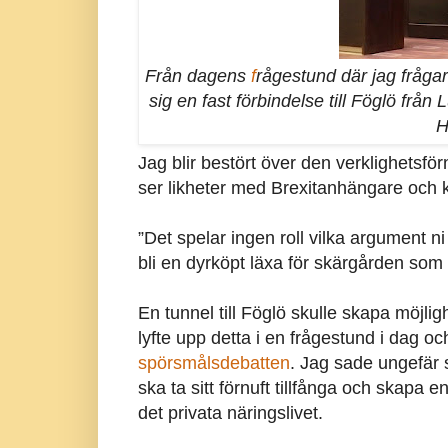
Från dagens
f
rågestund där jag frågar
sig en fast förbindelse till Föglö från
H
Jag blir bestört över den verklighetsfö
ser likheter med Brexitanhängare och k
”Det spelar ingen roll vilka argument ni
bli en dyrköpt läxa för skärgården som mis
En tunnel till Föglö skulle skapa möjlig
lyfte upp detta i en frågestund i dag och
spörsmålsdebatten
. Jag sade ungefär 
ska ta sitt förnuft tillfånga och skapa
det privata näringslivet.