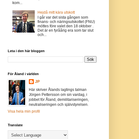
kom...
Hejdå mitt kära utskott
I går var det sista gången som
finans- och näringsutskottet (FNU)
möttes före valet den 18 oktober .
Det är en fyråårig era som tar slut
och...
Leta i den här bloggen
För Åland i världen
JP
Här skriver Ålands lagtings talman
Jörgen Pettersson om sin vardag, i
jobbet för Åland, demilitariseringen,
neutraliseringen och självstyrelsen.
Visa hela min profil
Translate