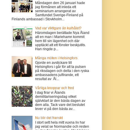
Måndagen den 26 januari hade
jag förmånen att inleda ett
seminarium arrangerat av
Samfundet Sverige-Finland på
Finlands ambassad i Stovkholm...
Vad var viktigare än kulhålet?
Häromdagen berättade Nya Åland
att en man i Mariehamn kommit
hem till sin lägenhet och där
upptäckt att ett fönster beskjutits.
Han ringde p...
Många möten i Helsingfors
Gjorde en avstickare till
Helsingfors i går för att ta pulsen
på riksdagen och delta i den ryska
ambassadens julfirande, ett
resultat av Ål...
Vårliga knoppar och fred
I dag firar vi Ålands
demilitariseringsdag vilket
självklart är den bästa dagen av
dem alla. Tack vare det beslutet
lever vi på den bästa av...
Nu blir det franskt
I stort sett hela mitt vuxna liv har
jag velat se Normandie och resten