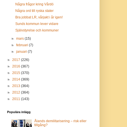
Några frågor kring Vårdö
Några ord till ryska stater
Bra jobbat LR, vårjakt i år igen!
Sunds kommun lever vidare
Självstyrelse och kommuner
►
mars
(15)
►
februari
(7)
►
januari
(7)
►
2017
(226)
►
2016
(367)
►
2015
(370)
►
2014
(369)
►
2013
(364)
►
2012
(364)
►
2011
(143)
Populära inlägg
Ålands demilitarisering – risk eller
tillgång?