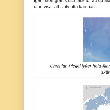
Igen, stort grattis och tack för att du 
utan visar att själv ofta kan bäst.
Christian Pleijel lyfter hela Ål
skär