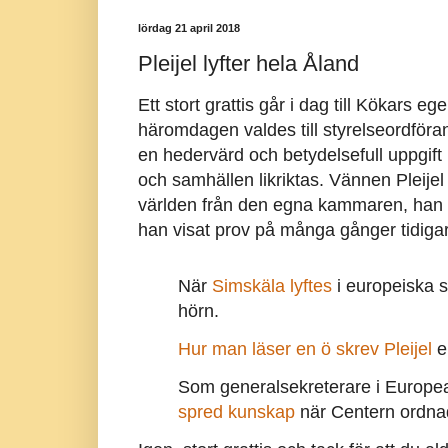
lördag 21 april 2018
Pleijel lyfter hela Åland
Ett stort grattis går i dag till Kökars
häromdagen valdes till styrelseordföra
en hedervärd och betydelsefull uppgift 
och samhällen likriktas. Vännen Pleijel 
världen från den egna kammaren, han v
han visat prov på många gånger tidiga
När
Simskäla lyftes
i europeiska 
hörn.
Hur man läser en ö skrev Pleijel
e
Som generalsekreterare i Europe
spred kunskap
när Centern ordna