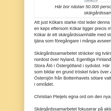
Här bor nästan 50.000 person
skärgårdssama
Att just Kökars starke röst leder denn
en keps eftersom Kökar ligger precis 
Kökar är ett skärgårdssamhälle med sto
tjäna som föregångare i många avsee
Skärgårdssamarbetet sträcker sig tvär
nordost över Nyland, Egentliga Finlan
Stora Ålö i Östergötland i sydväst. Här
som bildar en grund tröskel tvärs över
Östersjön från Bottenhavets sötare 
i området.
Christian Pleijels egna ord om den ny
Skärgårdssamarbetet fokuserar på aktu