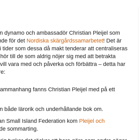
 egen dynamo och ambassadör Christian Pleijel som
nde för det
Nordiska skärgårdssamarbetet
! Det är
i tider som dessa då makt tenderar att centraliseras
hör till de som aldrig nöjer sig med att betrakta
ill vara med och påverka och förbättra – detta har
re:
sammanhang fanns Christian Pleijel med på ett
n både lärorik och underhållande bok om.
an Small Island Federation kom
Pleijel och
de sommarting.