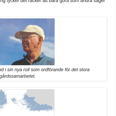
aldrig tycker det räcker att bara göra som andra säger
and i sin nya roll som ordförande för det stora
gårdssamarbetet.