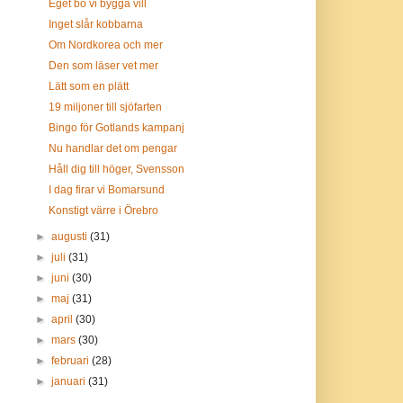
Eget bo vi bygga vill
Inget slår kobbarna
Om Nordkorea och mer
Den som läser vet mer
Lätt som en plätt
19 miljoner till sjöfarten
Bingo för Gotlands kampanj
Nu handlar det om pengar
Håll dig till höger, Svensson
I dag firar vi Bomarsund
Konstigt värre i Örebro
►
augusti
(31)
►
juli
(31)
►
juni
(30)
►
maj
(31)
►
april
(30)
►
mars
(30)
►
februari
(28)
►
januari
(31)