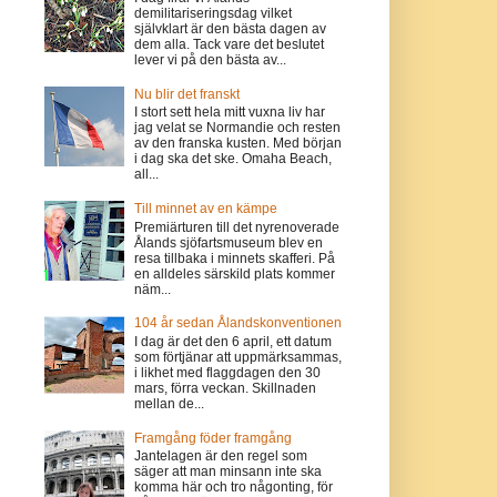
demilitariseringsdag vilket
självklart är den bästa dagen av
dem alla. Tack vare det beslutet
lever vi på den bästa av...
Nu blir det franskt
I stort sett hela mitt vuxna liv har
jag velat se Normandie och resten
av den franska kusten. Med början
i dag ska det ske. Omaha Beach,
all...
Till minnet av en kämpe
Premiärturen till det nyrenoverade
Ålands sjöfartsmuseum blev en
resa tillbaka i minnets skafferi. På
en alldeles särskild plats kommer
näm...
104 år sedan Ålandskonventionen
I dag är det den 6 april, ett datum
som förtjänar att uppmärksammas,
i likhet med flaggdagen den 30
mars, förra veckan. Skillnaden
mellan de...
Framgång föder framgång
Jantelagen är den regel som
säger att man minsann inte ska
komma här och tro någonting, för