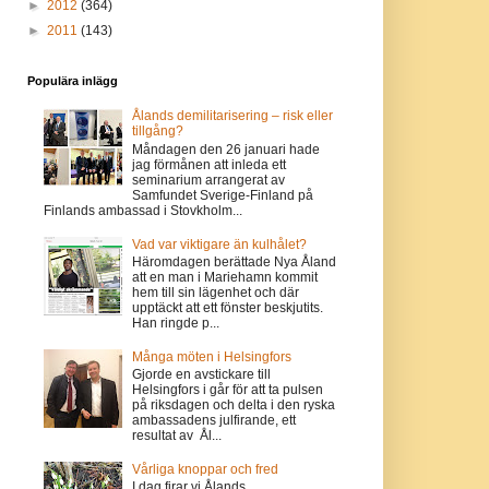
►
2012
(364)
►
2011
(143)
Populära inlägg
Ålands demilitarisering – risk eller
tillgång?
Måndagen den 26 januari hade
jag förmånen att inleda ett
seminarium arrangerat av
Samfundet Sverige-Finland på
Finlands ambassad i Stovkholm...
Vad var viktigare än kulhålet?
Häromdagen berättade Nya Åland
att en man i Mariehamn kommit
hem till sin lägenhet och där
upptäckt att ett fönster beskjutits.
Han ringde p...
Många möten i Helsingfors
Gjorde en avstickare till
Helsingfors i går för att ta pulsen
på riksdagen och delta i den ryska
ambassadens julfirande, ett
resultat av Ål...
Vårliga knoppar och fred
I dag firar vi Ålands