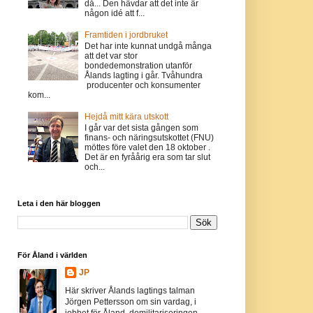
då... Den hävdar att det inte är
någon idé att f...
Framtiden i jordbruket
Det har inte kunnat undgå många
att det var stor
bondedemonstration utanför
Ålands lagting i går. Tvåhundra
producenter och konsumenter
kom...
Hejdå mitt kära utskott
I går var det sista gången som
finans- och näringsutskottet (FNU)
möttes före valet den 18 oktober .
Det är en fyråårig era som tar slut
och...
Leta i den här bloggen
För Åland i världen
JP
Här skriver Ålands lagtings talman
Jörgen Pettersson om sin vardag, i
jobbet för Åland, demilitariseringen,