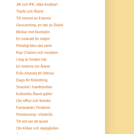
JIK och IFK, vilka klubbar!
Tirpitz och Åland
Till minnet av Estonia
Geocaching, en del av Åland
Blickar mot Nordsjön
En helkväll för miljön
Plötsligt blev det värre
Ray Charles och musiken
I dag är hösten här
En historia om Åland
Från Arlanda till Orkney
Dags för förändring
Snacket i halvtidsvilan
Kulturella Åland gäller
Om siffror och framtid
Fantastiskt i Finström
Föreläsning i Västerås
Till sist ser de ljuset
Om Kökar och skärgården