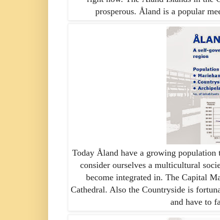
prosperous.
Åland
is a popular mee
Today
Åland have
a growing population t
consider ourselves a multicultural soci
become integrated in. The Capital
Ma
Cathedral. Also the Countryside is fortun
and have to f