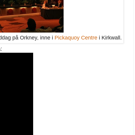
ddag på Orkney, inne i
Pickaquoy Centre
i Kirkwall.
: