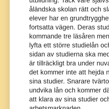
utbildning. Tack vare självs
åländska skolan rätt och sl
elever har en grundtryggh
fortsatta vägen. Deras stud
kommande tre läsåren men d
lyfta ett större studielån o
sidan av studierna ska me
är tillräckligt bra under nu
det kommer inte att hejda 
sina studier. Snarare tvärt
undvika lån och kommer därf
att klara av sina studier o
arbetsmarknaden.