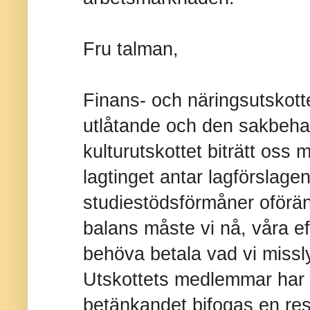
Fru talman,
Finans- och näringsutskottet
utlåtande och den sakbeha
kulturutskottet biträtt oss 
lagtinget antar lagförslag
studiestödsförmåner oförän
balans måste vi nå, våra ef
behöva betala vad vi missl
Utskottets medlemmar har in
betänkandet bifogas en rese