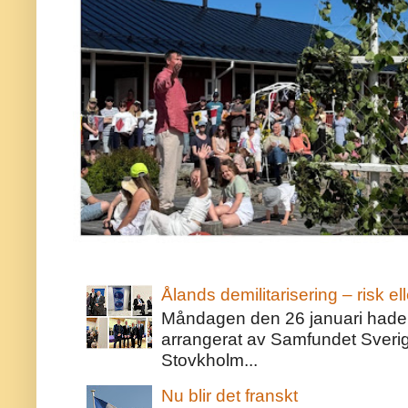
Ålands demilitarisering – risk ell
Måndagen den 26 januari hade j
arrangerat av Samfundet Sveri
Stovkholm...
Nu blir det franskt